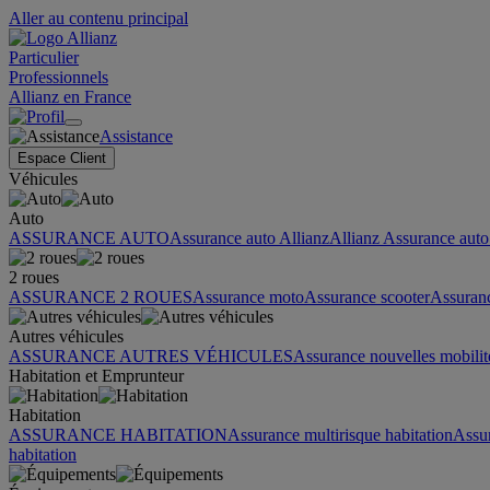
Aller au contenu principal
Particulier
Professionnels
Allianz en France
Assistance
Espace Client
Véhicules
Auto
ASSURANCE AUTO
Assurance auto Allianz
Allianz Assurance auto 
2 roues
ASSURANCE 2 ROUES
Assurance moto
Assurance scooter
Assuran
Autres véhicules
ASSURANCE AUTRES VÉHICULES
Assurance nouvelles mobilit
Habitation et Emprunteur
Habitation
ASSURANCE HABITATION
Assurance multirisque habitation
Assu
habitation