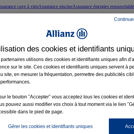
ssurance cave à vins
Assurance piscine
Assurance énergies renouvelabl
Continue
nté frontaliers suisses
Conseils santé
ilisation des cookies et identifiants uniq
évoyance
Assurance dépendance
Assurance obsèques
Assurance handica
partenaires utilisons des cookies et identifiants uniques afin d'
ence sur le site. Ces cookies et identifiants uniques servent à p
nce chat
Conseils animal de compagnie
u site, en mesurer la fréquentation, permettre des publicités cib
 performances.
ents de la vie
Assurance scolaire
Assurance Loisirs
Conseils famille
sur le bouton "Accepter" vous acceptez tous les cookies et ident
s pouvez aussi modifier vos choix à tout moment via le lien "Gé
ticuliers
Protection juridique immobilière
Protection juridique courtiers
Pr
cessible dans le pied de page.
Gérer les cookies et identifiants uniques
Acc