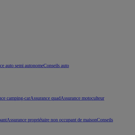
ce auto semi autonome
Conseils auto
nce camping-car
Assurance quad
Assurance motoculteur
pant
Assurance propriétaire non occupant de maison
Conseils