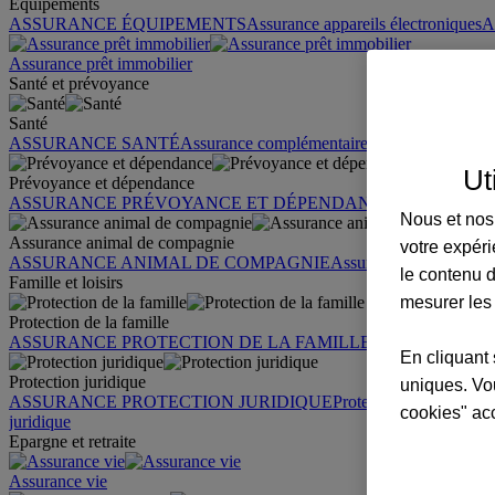
Équipements
ASSURANCE ÉQUIPEMENTS
Assurance appareils électroniques
A
Assurance prêt immobilier
Santé et prévoyance
Santé
ASSURANCE SANTÉ
Assurance complémentaire santé
Assurance sa
Ut
Prévoyance et dépendance
ASSURANCE PRÉVOYANCE ET DÉPENDANCE
Assurance pr
Nous et nos 
Assurance animal de compagnie
votre expéri
ASSURANCE ANIMAL DE COMPAGNIE
Assurance chien
Assura
le contenu d
Famille et loisirs
mesurer les
Protection de la famille
ASSURANCE PROTECTION DE LA FAMILLE
Garantie des accid
En cliquant 
Protection juridique
uniques. Vou
ASSURANCE PROTECTION JURIDIQUE
Protection juridique par
cookies" ac
juridique
Epargne et retraite
Assurance vie