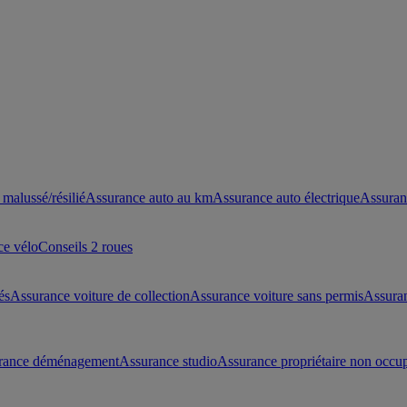
malussé/résilié
Assurance auto au km
Assurance auto électrique
Assuran
ce vélo
Conseils 2 roues
és
Assurance voiture de collection
Assurance voiture sans permis
Assura
rance déménagement
Assurance studio
Assurance propriétaire non occu