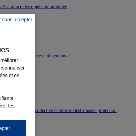
es
Assurance des objets du quotidien
r sans accepter
ues
p
Conseils prévoyance et dépendance
améliorer
ersonnaliser
lées et en
ifiants
rer les
otection juridique collectivités territoriales
Conseils protection
epter