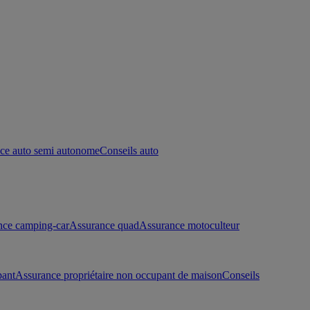
ce auto semi autonome
Conseils auto
nce camping-car
Assurance quad
Assurance motoculteur
pant
Assurance propriétaire non occupant de maison
Conseils