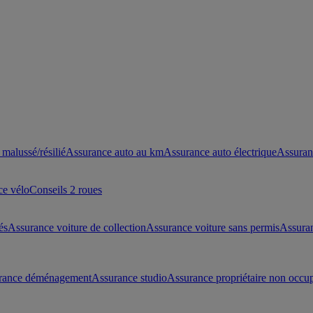
malussé/résilié
Assurance auto au km
Assurance auto électrique
Assuran
ce vélo
Conseils 2 roues
és
Assurance voiture de collection
Assurance voiture sans permis
Assura
rance déménagement
Assurance studio
Assurance propriétaire non occu