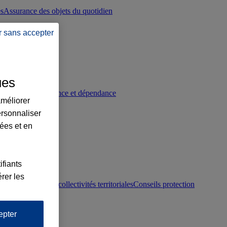
es
Assurance des objets du quotidien
r sans accepter
ues
p
Conseils prévoyance et dépendance
améliorer
ersonnaliser
lées et en
ifiants
rer les
otection juridique collectivités territoriales
Conseils protection
epter