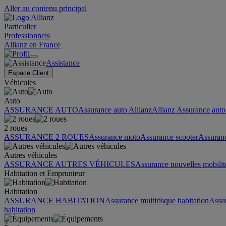
Aller au contenu principal
Particulier
Professionnels
Allianz en France
Assistance
Espace Client
Véhicules
Auto
ASSURANCE AUTO
Assurance auto Allianz
Allianz Assurance auto 
2 roues
ASSURANCE 2 ROUES
Assurance moto
Assurance scooter
Assuran
Autres véhicules
ASSURANCE AUTRES VÉHICULES
Assurance nouvelles mobilit
Habitation et Emprunteur
Habitation
ASSURANCE HABITATION
Assurance multirisque habitation
Assu
habitation