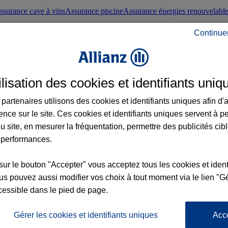
ssurance cave à vins
Assurance piscine
Assurance énergies renouvelabl
Continue
nté frontaliers suisses
Conseils santé
ilisation des cookies et identifiants uniq
évoyance
Assurance dépendance
Assurance obsèques
Assurance handica
partenaires utilisons des cookies et identifiants uniques afin d'
ence sur le site. Ces cookies et identifiants uniques servent à p
nce chat
Conseils animal de compagnie
u site, en mesurer la fréquentation, permettre des publicités cib
 performances.
ents de la vie
Assurance scolaire
Assurance Loisirs
Conseils famille
sur le bouton "Accepter" vous acceptez tous les cookies et ident
s pouvez aussi modifier vos choix à tout moment via le lien "Gé
ticuliers
Protection juridique immobilière
Protection juridique courtiers
Pr
cessible dans le pied de page.
Gérer les cookies et identifiants uniques
Acc