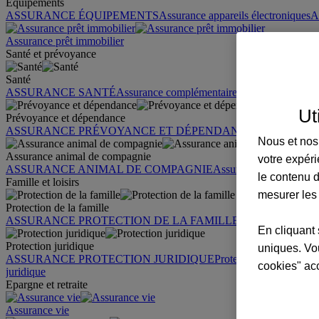
Équipements
ASSURANCE ÉQUIPEMENTS
Assurance appareils électroniques
A
Assurance prêt immobilier
Santé et prévoyance
Santé
ASSURANCE SANTÉ
Assurance complémentaire santé
Assurance sa
Ut
Prévoyance et dépendance
ASSURANCE PRÉVOYANCE ET DÉPENDANCE
Assurance pr
Nous et nos 
Assurance animal de compagnie
votre expéri
ASSURANCE ANIMAL DE COMPAGNIE
Assurance chien
Assura
le contenu d
Famille et loisirs
mesurer les
Protection de la famille
ASSURANCE PROTECTION DE LA FAMILLE
Garantie des accid
En cliquant 
Protection juridique
uniques. Vou
ASSURANCE PROTECTION JURIDIQUE
Protection juridique par
cookies" ac
juridique
Epargne et retraite
Assurance vie