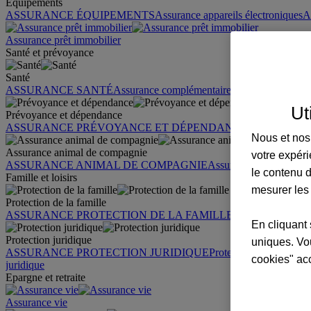
Équipements
ASSURANCE ÉQUIPEMENTS
Assurance appareils électroniques
A
Assurance prêt immobilier
Santé et prévoyance
Santé
ASSURANCE SANTÉ
Assurance complémentaire santé
Assurance sa
Ut
Prévoyance et dépendance
ASSURANCE PRÉVOYANCE ET DÉPENDANCE
Assurance pr
Nous et nos 
Assurance animal de compagnie
votre expéri
ASSURANCE ANIMAL DE COMPAGNIE
Assurance chien
Assura
le contenu d
Famille et loisirs
mesurer les
Protection de la famille
ASSURANCE PROTECTION DE LA FAMILLE
Garantie des accid
En cliquant 
Protection juridique
uniques. Vou
ASSURANCE PROTECTION JURIDIQUE
Protection juridique par
cookies" ac
juridique
Epargne et retraite
Assurance vie