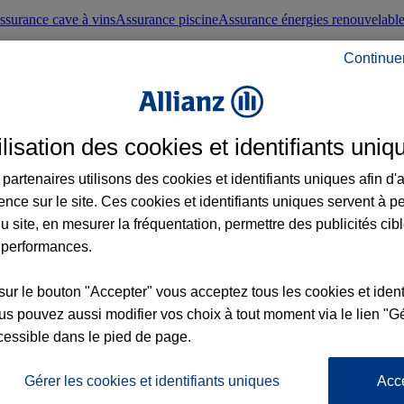
ssurance cave à vins
Assurance piscine
Assurance énergies renouvelabl
Continue
nté frontaliers suisses
Conseils santé
ilisation des cookies et identifiants uniq
évoyance
Assurance dépendance
Assurance obsèques
Assurance handica
partenaires utilisons des cookies et identifiants uniques afin d'
ence sur le site. Ces cookies et identifiants uniques servent à p
nce chat
Conseils animal de compagnie
u site, en mesurer la fréquentation, permettre des publicités cib
 performances.
ents de la vie
Assurance scolaire
Assurance Loisirs
Conseils famille
sur le bouton "Accepter" vous acceptez tous les cookies et ident
s pouvez aussi modifier vos choix à tout moment via le lien "Gé
ticuliers
Protection juridique immobilière
Protection juridique courtiers
Pr
cessible dans le pied de page.
Gérer les cookies et identifiants uniques
Acc