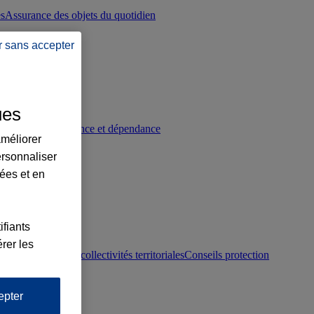
es
Assurance des objets du quotidien
r sans accepter
ues
p
Conseils prévoyance et dépendance
améliorer
ersonnaliser
lées et en
ifiants
rer les
otection juridique collectivités territoriales
Conseils protection
epter