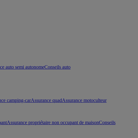
ce auto semi autonome
Conseils auto
nce camping-car
Assurance quad
Assurance motoculteur
pant
Assurance propriétaire non occupant de maison
Conseils