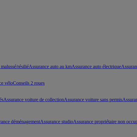
malussé/résilié
Assurance auto au km
Assurance auto électrique
Assuran
ce vélo
Conseils 2 roues
és
Assurance voiture de collection
Assurance voiture sans permis
Assura
rance déménagement
Assurance studio
Assurance propriétaire non occu