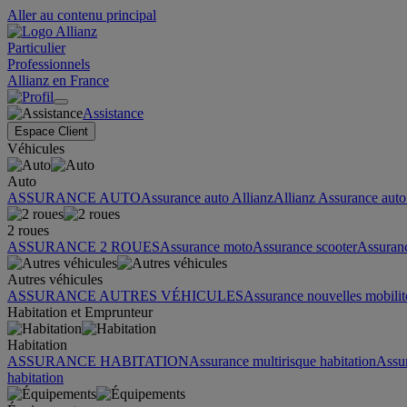
Aller au contenu principal
Particulier
Professionnels
Allianz en France
Assistance
Espace Client
Véhicules
Auto
ASSURANCE AUTO
Assurance auto Allianz
Allianz Assurance auto 
2 roues
ASSURANCE 2 ROUES
Assurance moto
Assurance scooter
Assuran
Autres véhicules
ASSURANCE AUTRES VÉHICULES
Assurance nouvelles mobilit
Habitation et Emprunteur
Habitation
ASSURANCE HABITATION
Assurance multirisque habitation
Assu
habitation