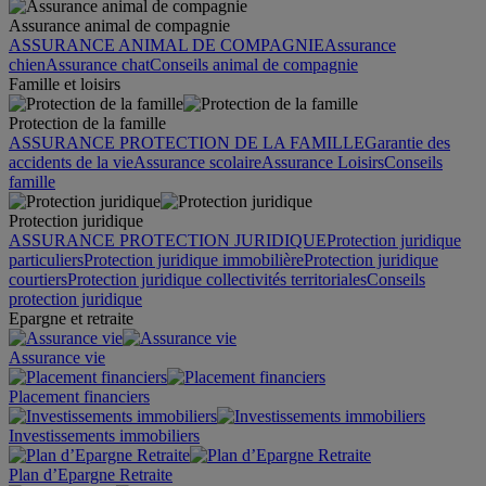
Assurance animal de compagnie
ASSURANCE ANIMAL DE COMPAGNIE
Assurance
chien
Assurance chat
Conseils animal de compagnie
Famille et loisirs
Protection de la famille
ASSURANCE PROTECTION DE LA FAMILLE
Garantie des
accidents de la vie
Assurance scolaire
Assurance Loisirs
Conseils
famille
Protection juridique
ASSURANCE PROTECTION JURIDIQUE
Protection juridique
particuliers
Protection juridique immobilière
Protection juridique
courtiers
Protection juridique collectivités territoriales
Conseils
protection juridique
Epargne et retraite
Assurance vie
Placement financiers
Investissements immobiliers
Plan d’Epargne Retraite