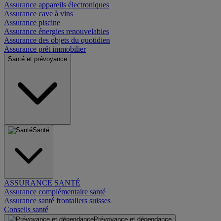
Assurance appareils électroniques
Assurance cave à vins
Assurance piscine
Assurance énergies renouvelables
Assurance des objets du quotidien
Assurance prêt immobilier
Santé et prévoyance
Santé
ASSURANCE SANTÉ
Assurance complémentaire santé
Assurance santé frontaliers suisses
Conseils santé
Prévoyance et dépendance