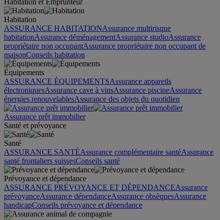
Habitation et Emprunteur
Habitation
ASSURANCE HABITATION
Assurance multirisque
habitation
Assurance déménagement
Assurance studio
Assurance
propriétaire non occupant
Assurance propriétaire non occupant de
maison
Conseils habitation
Équipements
ASSURANCE ÉQUIPEMENTS
Assurance appareils
électroniques
Assurance cave à vins
Assurance piscine
Assurance
énergies renouvelables
Assurance des objets du quotidien
Assurance prêt immobilier
Santé et prévoyance
Santé
ASSURANCE SANTÉ
Assurance complémentaire santé
Assurance
santé frontaliers suisses
Conseils santé
Prévoyance et dépendance
ASSURANCE PRÉVOYANCE ET DÉPENDANCE
Assurance
prévoyance
Assurance dépendance
Assurance obsèques
Assurance
handicap
Conseils prévoyance et dépendance