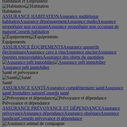
Habitation et Emprunteur
Habitation
ASSURANCE HABITATION
Assurance multirisque
habitation
Assurance déménagement
Assurance studio
Assurance
propriétaire non occupant
Assurance propriétaire non occupant de
maison
Conseils habitation
Équipements
ASSURANCE ÉQUIPEMENTS
Assurance appareils
électroniques
Assurance cave à vins
Assurance piscine
Assurance
énergies renouvelables
Assurance des objets du quotidien
Assurance prêt immobilier
Santé et prévoyance
Santé
ASSURANCE SANTÉ
Assurance complémentaire santé
Assurance
santé frontaliers suisses
Conseils santé
Prévoyance et dépendance
ASSURANCE PRÉVOYANCE ET DÉPENDANCE
Assurance
prévoyance
Assurance dépendance
Assurance obsèques
Assurance
handicap
Conseils prévoyance et dépendance