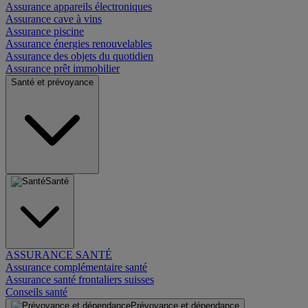
Assurance appareils électroniques
Assurance cave à vins
Assurance piscine
Assurance énergies renouvelables
Assurance des objets du quotidien
Assurance prêt immobilier
Santé et prévoyance
Santé
ASSURANCE SANTÉ
Assurance complémentaire santé
Assurance santé frontaliers suisses
Conseils santé
Prévoyance et dépendance