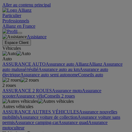
Aller au contenu principal
Particulier
Professionnels
Allianz en France
Assistance
Espace Client
Véhicules
Auto
ASSURANCE AUTO
Assurance auto Allianz
Allianz Assurance
auto malussé/résilié
Assurance auto au km
Assurance auto
électrique
Assurance auto semi autonome
Conseils auto
2 roues
ASSURANCE 2 ROUES
Assurance moto
Assurance
scooter
Assurance vélo
Conseils 2 roues
Autres véhicules
ASSURANCE AUTRES VÉHICULES
Assurance nouvelles
mobilités
Assurance voiture de collection
Assurance voiture sans
permis
Assurance camping-car
Assurance quad
Assurance
motoculteur