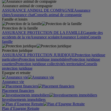
Assurance animal de compagnie
ASSURANCE ANIMAL DE COMPAGNIE
Assurance
chien
Assurance chat
Conseils animal de compagnie
Famille et loisirs
Protection de la famille
ASSURANCE PROTECTION DE LA FAMILLE
Garantie des
accidents de la vie
Assurance scolaire
Assurance Loisirs
Conseils
famille
Protection juridique
ASSURANCE PROTECTION JURIDIQUE
Protection juridique
particuliers
Protection juridique immobilière
Protection juridique
courtiers
Protection juridique collectivités territoriales
Conseils
protection juridique
Epargne et retraite
Assurance vie
Placement financiers
Investissements immobiliers
Plan d’Epargne Retraite