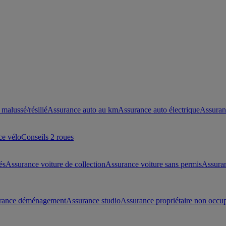
malussé/résilié
Assurance auto au km
Assurance auto électrique
Assuran
ce vélo
Conseils 2 roues
és
Assurance voiture de collection
Assurance voiture sans permis
Assura
rance déménagement
Assurance studio
Assurance propriétaire non occu