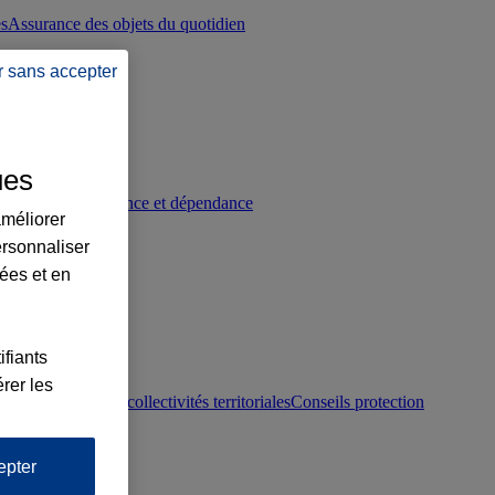
es
Assurance des objets du quotidien
r sans accepter
ues
p
Conseils prévoyance et dépendance
améliorer
ersonnaliser
lées et en
ifiants
rer les
otection juridique collectivités territoriales
Conseils protection
epter