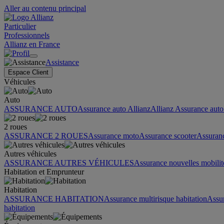
Aller au contenu principal
Particulier
Professionnels
Allianz en France
Assistance
Espace Client
Véhicules
Auto
ASSURANCE AUTO
Assurance auto Allianz
Allianz Assurance auto 
2 roues
ASSURANCE 2 ROUES
Assurance moto
Assurance scooter
Assuran
Autres véhicules
ASSURANCE AUTRES VÉHICULES
Assurance nouvelles mobilit
Habitation et Emprunteur
Habitation
ASSURANCE HABITATION
Assurance multirisque habitation
Assu
habitation