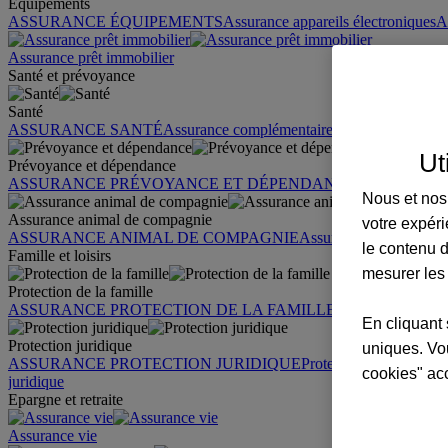
Équipements
ASSURANCE ÉQUIPEMENTS
Assurance appareils électroniques
A
Assurance prêt immobilier
Santé et prévoyance
Santé
ASSURANCE SANTÉ
Assurance complémentaire santé
Assurance sa
Ut
Prévoyance et dépendance
ASSURANCE PRÉVOYANCE ET DÉPENDANCE
Assurance pr
Nous et nos 
Assurance animal de compagnie
votre expéri
ASSURANCE ANIMAL DE COMPAGNIE
Assurance chien
Assura
le contenu d
Famille et loisirs
mesurer les
Protection de la famille
ASSURANCE PROTECTION DE LA FAMILLE
Garantie des accid
En cliquant 
Protection juridique
uniques. Vou
ASSURANCE PROTECTION JURIDIQUE
Protection juridique par
cookies" ac
juridique
Epargne et retraite
Assurance vie