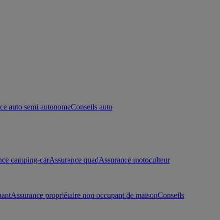
ce auto semi autonome
Conseils auto
nce camping-car
Assurance quad
Assurance motoculteur
pant
Assurance propriétaire non occupant de maison
Conseils