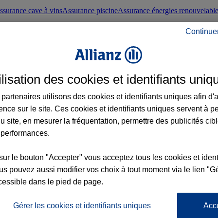
ssurance cave à vins
Assurance piscine
Assurance énergies renouvelabl
Continue
nté frontaliers suisses
Conseils santé
ilisation des cookies et identifiants uniq
évoyance
Assurance dépendance
Assurance obsèques
Assurance handica
partenaires utilisons des cookies et identifiants uniques afin d'
ence sur le site. Ces cookies et identifiants uniques servent à p
nce chat
Conseils animal de compagnie
u site, en mesurer la fréquentation, permettre des publicités cib
 performances.
ents de la vie
Assurance scolaire
Assurance Loisirs
Conseils famille
sur le bouton "Accepter" vous acceptez tous les cookies et ident
s pouvez aussi modifier vos choix à tout moment via le lien "Gé
ticuliers
Protection juridique immobilière
Protection juridique courtiers
Pr
cessible dans le pied de page.
Gérer les cookies et identifiants uniques
Acc