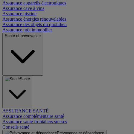
Assurance appareils électroniques
Assurance cave à vins
Assurance piscine
Assurance énergies renouvelables
Assurance des objets du quotidien
Assurance prêt immobilier
Santé et prévoyance
Santé
ASSURANCE SANTÉ
Assurance complémentaire santé
Assurance santé frontaliers suisses
Conseils santé
Prévoyance et dépendance