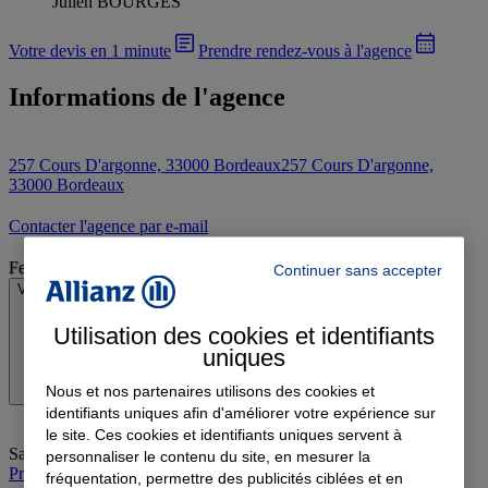
Julien BOURGES
Votre devis en 1 minute
Prendre rendez-vous à l'agence
Informations de l'agence
257 Cours D'argonne, 33000 Bordeaux
257 Cours D'argonne,
33000 Bordeaux
Contacter l'agence par e-mail
Fermé
Continuer sans accepter
Voir les horaires
Utilisation des cookies et identifiants
uniques
Nous et nos partenaires utilisons des cookies et
identifiants uniques afin d'améliorer votre expérience sur
le site. Ces cookies et identifiants uniques servent à
Samedi
:
Fermé
personnaliser le contenu du site, en mesurer la
Prendre rendez-vous à l'agence
fréquentation, permettre des publicités ciblées et en