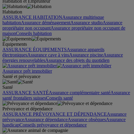
Habitation et Emprunteur
Habitation
ASSURANCE HABITATION
Assurance multirisque
habitation
Assurance déménagement
Assurance studio
Assurance
propriétaire non occupant
Assurance propriétaire non occupant de
maison
Conseils habitation
Équipements
ASSURANCE ÉQUIPEMENTS
Assurance appareils
électroniques
Assurance cave à vins
Assurance piscine
Assurance
énergies renouvelables
Assurance des objets du quotidien
Assurance prêt immobilier
Santé et prévoyance
Santé
ASSURANCE SANTÉ
Assurance complémentaire santé
Assurance
santé frontaliers suisses
Conseils santé
Prévoyance et dépendance
ASSURANCE PRÉVOYANCE ET DÉPENDANCE
Assurance
prévoyance
Assurance dépendance
Assurance obsèques
Assurance
handicap
Conseils prévoyance et dépendance