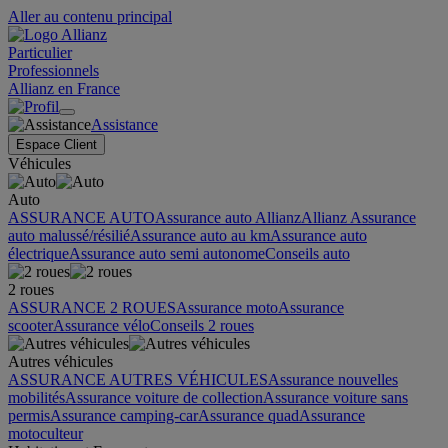
Aller au contenu principal
Particulier
Professionnels
Allianz en France
Assistance
Espace Client
Véhicules
Auto
ASSURANCE AUTO
Assurance auto Allianz
Allianz Assurance
auto malussé/résilié
Assurance auto au km
Assurance auto
électrique
Assurance auto semi autonome
Conseils auto
2 roues
ASSURANCE 2 ROUES
Assurance moto
Assurance
scooter
Assurance vélo
Conseils 2 roues
Autres véhicules
ASSURANCE AUTRES VÉHICULES
Assurance nouvelles
mobilités
Assurance voiture de collection
Assurance voiture sans
permis
Assurance camping-car
Assurance quad
Assurance
motoculteur