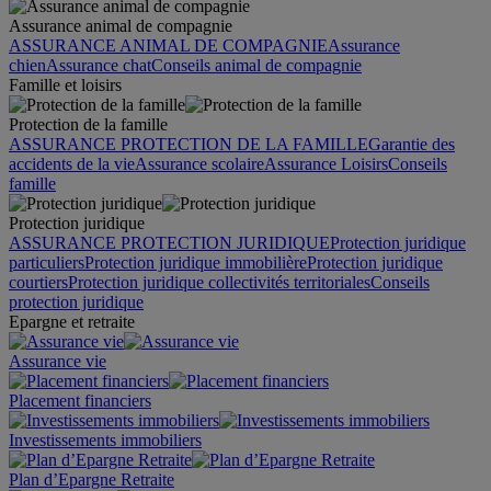
Assurance animal de compagnie
ASSURANCE ANIMAL DE COMPAGNIE
Assurance
chien
Assurance chat
Conseils animal de compagnie
Famille et loisirs
Protection de la famille
ASSURANCE PROTECTION DE LA FAMILLE
Garantie des
accidents de la vie
Assurance scolaire
Assurance Loisirs
Conseils
famille
Protection juridique
ASSURANCE PROTECTION JURIDIQUE
Protection juridique
particuliers
Protection juridique immobilière
Protection juridique
courtiers
Protection juridique collectivités territoriales
Conseils
protection juridique
Epargne et retraite
Assurance vie
Placement financiers
Investissements immobiliers
Plan d’Epargne Retraite