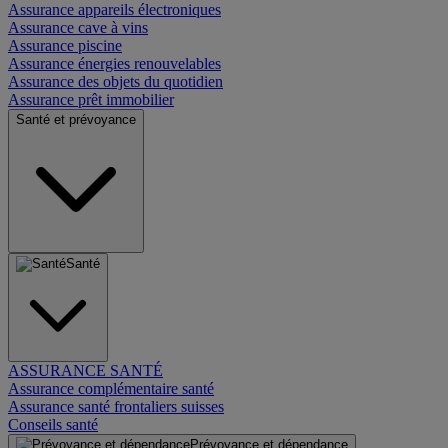
Assurance appareils électroniques
Assurance cave à vins
Assurance piscine
Assurance énergies renouvelables
Assurance des objets du quotidien
Assurance prêt immobilier
Santé et prévoyance
Santé
ASSURANCE SANTÉ
Assurance complémentaire santé
Assurance santé frontaliers suisses
Conseils santé
Prévoyance et dépendance