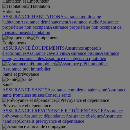
Habitation et Emprunteur
Habitation
ASSURANCE HABITATION
Assurance multirisque
habitation
Assurance déménagement
Assurance studio
Assurance
propriétaire non occupant
Assurance propriétaire non occupant de
maison
Conseils habitation
Équipements
ASSURANCE ÉQUIPEMENTS
Assurance appareils
électroniques
Assurance cave à vins
Assurance piscine
Assurance
énergies renouvelables
Assurance des objets du quotidien
Assurance prêt immobilier
Santé et prévoyance
Santé
ASSURANCE SANTÉ
Assurance complémentaire santé
Assurance
santé frontaliers suisses
Conseils santé
Prévoyance et dépendance
ASSURANCE PRÉVOYANCE ET DÉPENDANCE
Assurance
prévoyance
Assurance dépendance
Assurance obsèques
Assurance
handicap
Conseils prévoyance et dépendance