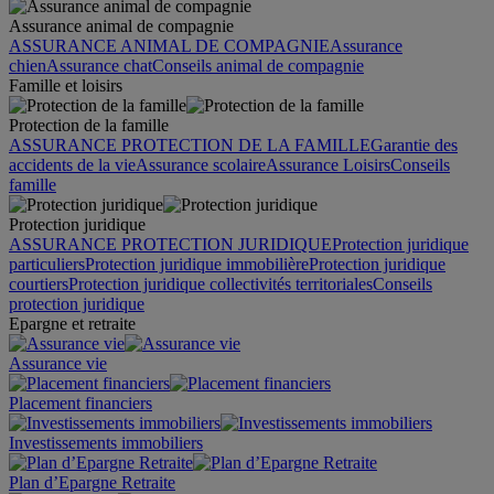
Assurance animal de compagnie
ASSURANCE ANIMAL DE COMPAGNIE
Assurance
chien
Assurance chat
Conseils animal de compagnie
Famille et loisirs
Protection de la famille
ASSURANCE PROTECTION DE LA FAMILLE
Garantie des
accidents de la vie
Assurance scolaire
Assurance Loisirs
Conseils
famille
Protection juridique
ASSURANCE PROTECTION JURIDIQUE
Protection juridique
particuliers
Protection juridique immobilière
Protection juridique
courtiers
Protection juridique collectivités territoriales
Conseils
protection juridique
Epargne et retraite
Assurance vie
Placement financiers
Investissements immobiliers
Plan d’Epargne Retraite