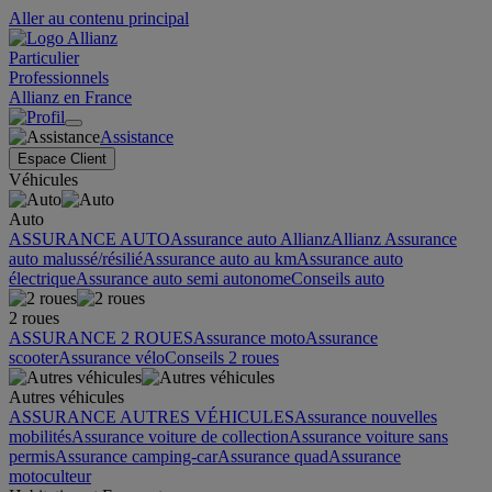
Aller au contenu principal
Particulier
Professionnels
Allianz en France
Assistance
Espace Client
Véhicules
Auto
ASSURANCE AUTO
Assurance auto Allianz
Allianz Assurance
auto malussé/résilié
Assurance auto au km
Assurance auto
électrique
Assurance auto semi autonome
Conseils auto
2 roues
ASSURANCE 2 ROUES
Assurance moto
Assurance
scooter
Assurance vélo
Conseils 2 roues
Autres véhicules
ASSURANCE AUTRES VÉHICULES
Assurance nouvelles
mobilités
Assurance voiture de collection
Assurance voiture sans
permis
Assurance camping-car
Assurance quad
Assurance
motoculteur