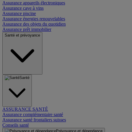
Assurance appareils électroniques
Assurance cave à vins
Assurance piscine
Assurance énergies renouvelables
Assurance des objets du quotidien
Assurance prêt immobilier
Santé et prévoyance
Santé
ASSURANCE SANTÉ
Assurance complémentaire santé
Assurance santé frontaliers suisses
Conseils santé
Prévoyance et dépendance