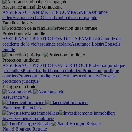
Assurance animal de compagnie
ASSURANCE ANIMAL DE COMPAGNIE
Assurance
chien
Assurance chat
Conseils animal de compagnie
Famille et loisirs
Protection de la famille
ASSURANCE PROTECTION DE LA FAMILLE
Garantie des
accidents de la vie
Assurance scolaire
Assurance Loisirs
Conseils
famille
Protection juridique
ASSURANCE PROTECTION JURIDIQUE
Protection juridique
particuliers
Protection juridique immobilière
Protection juridique
courtiers
Protection juridique collectivités territoriales
Conseils
protection juridique
Epargne et retraite
Assurance vie
Placement financiers
Investissements immobiliers
Plan d’Epargne Retraite