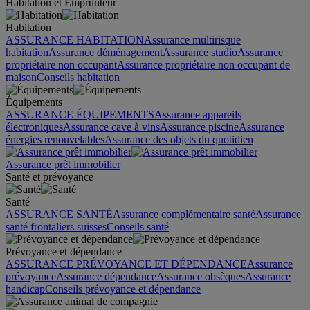
Habitation et Emprunteur
Habitation
ASSURANCE HABITATION
Assurance multirisque
habitation
Assurance déménagement
Assurance studio
Assurance
propriétaire non occupant
Assurance propriétaire non occupant de
maison
Conseils habitation
Équipements
ASSURANCE ÉQUIPEMENTS
Assurance appareils
électroniques
Assurance cave à vins
Assurance piscine
Assurance
énergies renouvelables
Assurance des objets du quotidien
Assurance prêt immobilier
Santé et prévoyance
Santé
ASSURANCE SANTÉ
Assurance complémentaire santé
Assurance
santé frontaliers suisses
Conseils santé
Prévoyance et dépendance
ASSURANCE PRÉVOYANCE ET DÉPENDANCE
Assurance
prévoyance
Assurance dépendance
Assurance obsèques
Assurance
handicap
Conseils prévoyance et dépendance