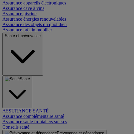
Assurance appareils électroniques
Assurance cave à vins
Assurance piscine
Assurance énergies renouvelables
Assurance des objets du quotidien
Assurance prêt immobilier
Santé et prévoyance
Santé
ASSURANCE SANTÉ
Assurance complémentaire santé
Assurance santé frontaliers suisses
Conseils santé
Prévoyance et dépendance