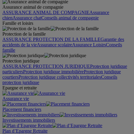
Assurance animal de compagnie
ASSURANCE ANIMAL DE COMPAGNIE
Assurance
chien
Assurance chat
Conseils animal de compagnie
Famille et loisirs
Protection de la famille
ASSURANCE PROTECTION DE LA FAMILLE
Garantie des
accidents de la vie
Assurance scolaire
Assurance Loisirs
Conseils
famille
Protection juridique
ASSURANCE PROTECTION JURIDIQUE
Protection juridique
particuliers
Protection juridique immobilière
Protection juridique
courtiers
Protection juridique collectivités territoriales
Conseils
protection juridique
Epargne et retraite
Assurance vie
Placement financiers
Investissements immobiliers
Plan d’Epargne Retraite