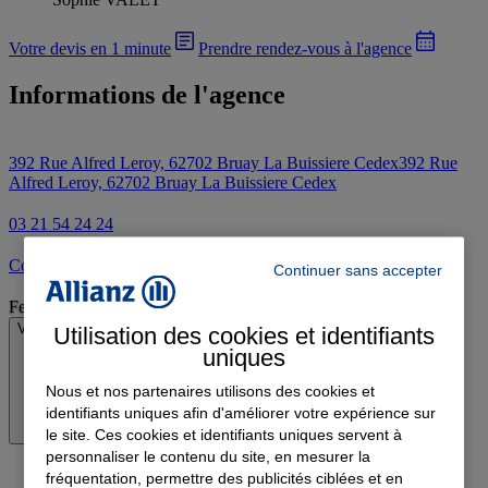
Votre devis en 1 minute
Prendre rendez-vous à l'agence
Informations de l'agence
392 Rue Alfred Leroy, 62702 Bruay La Buissiere Cedex
392 Rue
Alfred Leroy, 62702 Bruay La Buissiere Cedex
03 21 54 24 24
Contacter l'agence par e-mail
Continuer sans accepter
Fermé
Voir les horaires
Utilisation des cookies et identifiants
uniques
Nous et nos partenaires utilisons des cookies et
identifiants uniques afin d'améliorer votre expérience sur
le site. Ces cookies et identifiants uniques servent à
personnaliser le contenu du site, en mesurer la
fréquentation, permettre des publicités ciblées et en