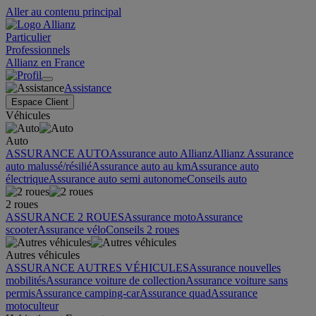
Aller au contenu principal
Particulier
Professionnels
Allianz en France
Assistance
Espace Client
Véhicules
Auto
ASSURANCE AUTO
Assurance auto Allianz
Allianz Assurance
auto malussé/résilié
Assurance auto au km
Assurance auto
électrique
Assurance auto semi autonome
Conseils auto
2 roues
ASSURANCE 2 ROUES
Assurance moto
Assurance
scooter
Assurance vélo
Conseils 2 roues
Autres véhicules
ASSURANCE AUTRES VÉHICULES
Assurance nouvelles
mobilités
Assurance voiture de collection
Assurance voiture sans
permis
Assurance camping-car
Assurance quad
Assurance
motoculteur