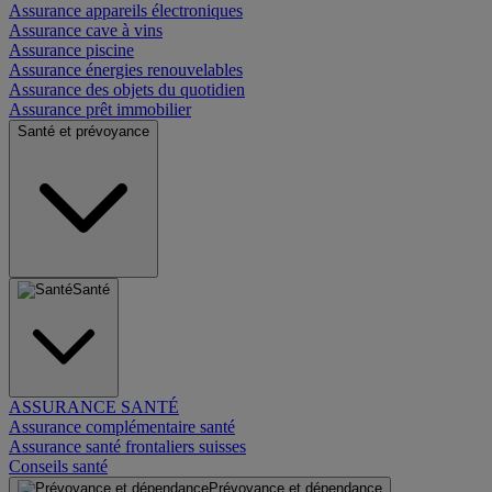
Assurance appareils électroniques
Assurance cave à vins
Assurance piscine
Assurance énergies renouvelables
Assurance des objets du quotidien
Assurance prêt immobilier
Santé et prévoyance
Santé
ASSURANCE SANTÉ
Assurance complémentaire santé
Assurance santé frontaliers suisses
Conseils santé
Prévoyance et dépendance