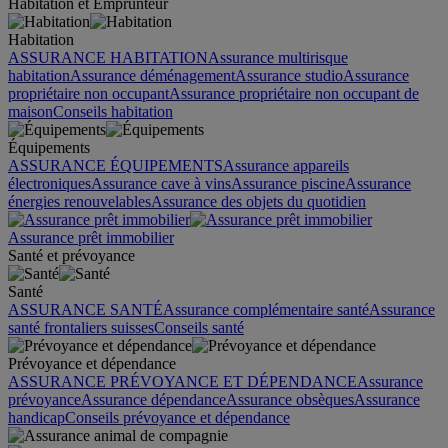
Habitation et Emprunteur
Habitation
ASSURANCE HABITATION
Assurance multirisque
habitation
Assurance déménagement
Assurance studio
Assurance
propriétaire non occupant
Assurance propriétaire non occupant de
maison
Conseils habitation
Équipements
ASSURANCE ÉQUIPEMENTS
Assurance appareils
électroniques
Assurance cave à vins
Assurance piscine
Assurance
énergies renouvelables
Assurance des objets du quotidien
Assurance prêt immobilier
Santé et prévoyance
Santé
ASSURANCE SANTÉ
Assurance complémentaire santé
Assurance
santé frontaliers suisses
Conseils santé
Prévoyance et dépendance
ASSURANCE PRÉVOYANCE ET DÉPENDANCE
Assurance
prévoyance
Assurance dépendance
Assurance obsèques
Assurance
handicap
Conseils prévoyance et dépendance