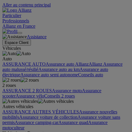
Aller au contenu principal
Particulier
Professionnels
Allianz en France
Assistance
Espace Client
Véhicules
Auto
ASSURANCE AUTO
Assurance auto Allianz
Allianz Assurance
auto malussé/résilié
Assurance auto au km
Assurance auto
électrique
Assurance auto semi autonome
Conseils auto
2 roues
ASSURANCE 2 ROUES
Assurance moto
Assurance
scooter
Assurance vélo
Conseils 2 roues
Autres véhicules
ASSURANCE AUTRES VÉHICULES
Assurance nouvelles
mobilités
Assurance voiture de collection
Assurance voiture sans
permis
Assurance camping-car
Assurance quad
Assurance
motoculteur