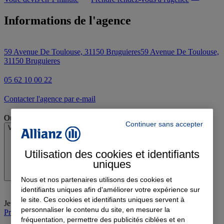
Informations de l'agence
59 Avenue De Toulouse, 31150 Bruguieres
59 Avenue De Toulouse,
31150 Bruguieres
05 62 10 00 22
Contacter l'agence par e-mail
Ouvert
Continuer sans accepter
Voir les horaires
Utilisation des cookies et identifiants
uniques
Nous et nos partenaires utilisons des cookies et
identifiants uniques afin d'améliorer votre expérience sur
le site. Ces cookies et identifiants uniques servent à
Jeudi
:
09:00-12:00, 14:00-18:00
personnaliser le contenu du site, en mesurer la
Prendre rendez-vous à l'agence
fréquentation, permettre des publicités ciblées et en