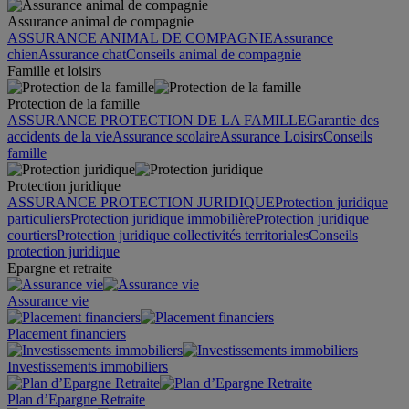
Assurance animal de compagnie
ASSURANCE ANIMAL DE COMPAGNIE
Assurance
chien
Assurance chat
Conseils animal de compagnie
Famille et loisirs
Protection de la famille
ASSURANCE PROTECTION DE LA FAMILLE
Garantie des
accidents de la vie
Assurance scolaire
Assurance Loisirs
Conseils
famille
Protection juridique
ASSURANCE PROTECTION JURIDIQUE
Protection juridique
particuliers
Protection juridique immobilière
Protection juridique
courtiers
Protection juridique collectivités territoriales
Conseils
protection juridique
Epargne et retraite
Assurance vie
Placement financiers
Investissements immobiliers
Plan d’Epargne Retraite