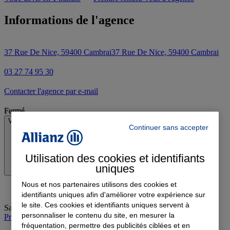
Informations de l'agence
37 Rue De Nice, 59400 Cambrai
37 Rue De Nice, 59400 Cambrai
03 27 74 95 30
Contacter l'agence par e-mail
Fermé
Voir les horaires
Continuer sans accepter
Utilisation des cookies et identifiants
uniques
Nous et nos partenaires utilisons des cookies et
identifiants uniques afin d'améliorer votre expérience sur
le site. Ces cookies et identifiants uniques servent à
Samedi
:
09:00-12:00
personnaliser le contenu du site, en mesurer la
Prendre rendez-vous à l'agence
fréquentation, permettre des publicités ciblées et en