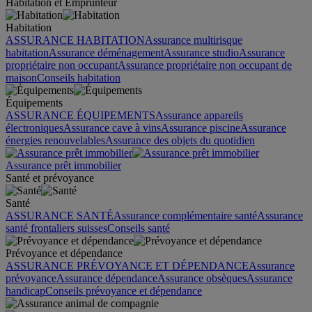
Habitation et Emprunteur
Habitation
ASSURANCE HABITATION
Assurance multirisque
habitation
Assurance déménagement
Assurance studio
Assurance
propriétaire non occupant
Assurance propriétaire non occupant de
maison
Conseils habitation
Équipements
ASSURANCE ÉQUIPEMENTS
Assurance appareils
électroniques
Assurance cave à vins
Assurance piscine
Assurance
énergies renouvelables
Assurance des objets du quotidien
Assurance prêt immobilier
Santé et prévoyance
Santé
ASSURANCE SANTÉ
Assurance complémentaire santé
Assurance
santé frontaliers suisses
Conseils santé
Prévoyance et dépendance
ASSURANCE PRÉVOYANCE ET DÉPENDANCE
Assurance
prévoyance
Assurance dépendance
Assurance obsèques
Assurance
handicap
Conseils prévoyance et dépendance