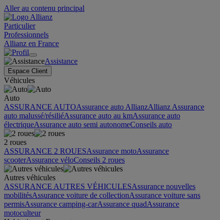
Aller au contenu principal
Particulier
Professionnels
Allianz en France
Assistance
Espace Client
Véhicules
Auto
ASSURANCE AUTO
Assurance auto Allianz
Allianz Assurance
auto malussé/résilié
Assurance auto au km
Assurance auto
électrique
Assurance auto semi autonome
Conseils auto
2 roues
ASSURANCE 2 ROUES
Assurance moto
Assurance
scooter
Assurance vélo
Conseils 2 roues
Autres véhicules
ASSURANCE AUTRES VÉHICULES
Assurance nouvelles
mobilités
Assurance voiture de collection
Assurance voiture sans
permis
Assurance camping-car
Assurance quad
Assurance
motoculteur