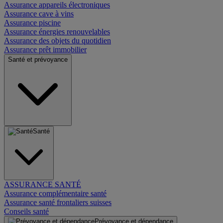
Assurance appareils électroniques
Assurance cave à vins
Assurance piscine
Assurance énergies renouvelables
Assurance des objets du quotidien
Assurance prêt immobilier
Santé et prévoyance
Santé
ASSURANCE SANTÉ
Assurance complémentaire santé
Assurance santé frontaliers suisses
Conseils santé
Prévoyance et dépendance