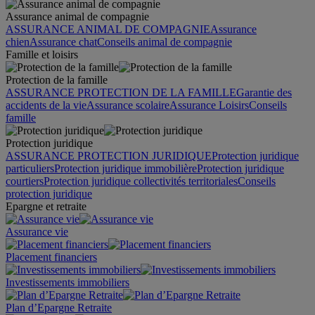
Assurance animal de compagnie
ASSURANCE ANIMAL DE COMPAGNIE
Assurance
chien
Assurance chat
Conseils animal de compagnie
Famille et loisirs
Protection de la famille
ASSURANCE PROTECTION DE LA FAMILLE
Garantie des
accidents de la vie
Assurance scolaire
Assurance Loisirs
Conseils
famille
Protection juridique
ASSURANCE PROTECTION JURIDIQUE
Protection juridique
particuliers
Protection juridique immobilière
Protection juridique
courtiers
Protection juridique collectivités territoriales
Conseils
protection juridique
Epargne et retraite
Assurance vie
Placement financiers
Investissements immobiliers
Plan d’Epargne Retraite