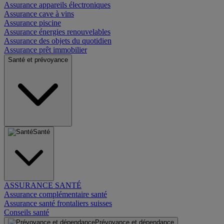
Assurance appareils électroniques
Assurance cave à vins
Assurance piscine
Assurance énergies renouvelables
Assurance des objets du quotidien
Assurance prêt immobilier
Santé et prévoyance
Santé
ASSURANCE SANTÉ
Assurance complémentaire santé
Assurance santé frontaliers suisses
Conseils santé
Prévoyance et dépendance