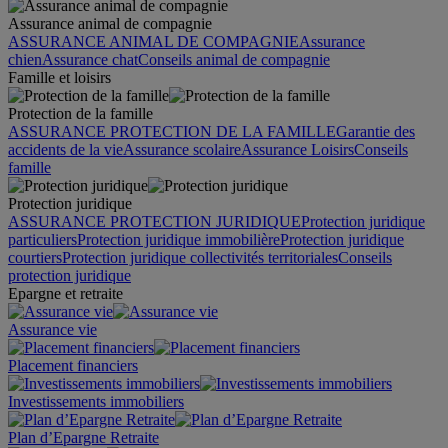
Assurance animal de compagnie
ASSURANCE ANIMAL DE COMPAGNIE
Assurance
chien
Assurance chat
Conseils animal de compagnie
Famille et loisirs
Protection de la famille
ASSURANCE PROTECTION DE LA FAMILLE
Garantie des
accidents de la vie
Assurance scolaire
Assurance Loisirs
Conseils
famille
Protection juridique
ASSURANCE PROTECTION JURIDIQUE
Protection juridique
particuliers
Protection juridique immobilière
Protection juridique
courtiers
Protection juridique collectivités territoriales
Conseils
protection juridique
Epargne et retraite
Assurance vie
Placement financiers
Investissements immobiliers
Plan d’Epargne Retraite