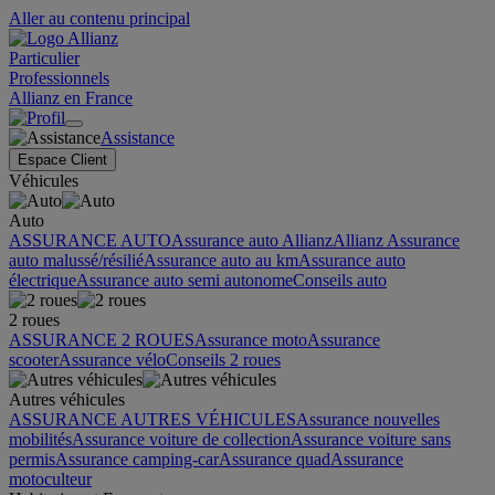
Aller au contenu principal
Particulier
Professionnels
Allianz en France
Assistance
Espace Client
Véhicules
Auto
ASSURANCE AUTO
Assurance auto Allianz
Allianz Assurance
auto malussé/résilié
Assurance auto au km
Assurance auto
électrique
Assurance auto semi autonome
Conseils auto
2 roues
ASSURANCE 2 ROUES
Assurance moto
Assurance
scooter
Assurance vélo
Conseils 2 roues
Autres véhicules
ASSURANCE AUTRES VÉHICULES
Assurance nouvelles
mobilités
Assurance voiture de collection
Assurance voiture sans
permis
Assurance camping-car
Assurance quad
Assurance
motoculteur