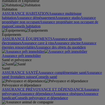
Habitation et Emprunteur
Habitation
ASSURANCE HABITATION
Assurance multirisque
habitation
Assurance déménagement
Assurance studio
Assurance
propriétaire non occupant
Assurance propriétaire non occupant de
maison
Conseils habitation
Équipements
ASSURANCE ÉQUIPEMENTS
Assurance appareils
électroniques
Assurance cave à vins
Assurance piscine
Assurance
énergies renouvelables
Assurance des objets du quotidien
Assurance prêt immobilier
Santé et prévoyance
Santé
ASSURANCE SANTÉ
Assurance complémentaire santé
Assurance
santé frontaliers suisses
Conseils santé
Prévoyance et dépendance
ASSURANCE PRÉVOYANCE ET DÉPENDANCE
Assurance
prévoyance
Assurance dépendance
Assurance obsèques
Assurance
handicap
Conseils prévoyance et dépendance