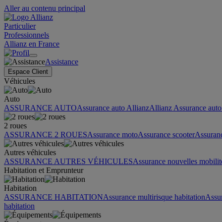
Aller au contenu principal
Particulier
Professionnels
Allianz en France
Assistance
Espace Client
Véhicules
Auto
ASSURANCE AUTO
Assurance auto Allianz
Allianz Assurance auto 
2 roues
ASSURANCE 2 ROUES
Assurance moto
Assurance scooter
Assuran
Autres véhicules
ASSURANCE AUTRES VÉHICULES
Assurance nouvelles mobilit
Habitation et Emprunteur
Habitation
ASSURANCE HABITATION
Assurance multirisque habitation
Assu
habitation