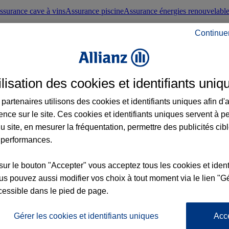
ssurance cave à vins
Assurance piscine
Assurance énergies renouvelabl
Continue
nté frontaliers suisses
Conseils santé
ilisation des cookies et identifiants uniq
évoyance
Assurance dépendance
Assurance obsèques
Assurance handica
partenaires utilisons des cookies et identifiants uniques afin d'
ence sur le site. Ces cookies et identifiants uniques servent à p
nce chat
Conseils animal de compagnie
u site, en mesurer la fréquentation, permettre des publicités cib
 performances.
ents de la vie
Assurance scolaire
Assurance Loisirs
Conseils famille
sur le bouton "Accepter" vous acceptez tous les cookies et ident
s pouvez aussi modifier vos choix à tout moment via le lien "Gé
ticuliers
Protection juridique immobilière
Protection juridique courtiers
Pr
cessible dans le pied de page.
Gérer les cookies et identifiants uniques
Acc