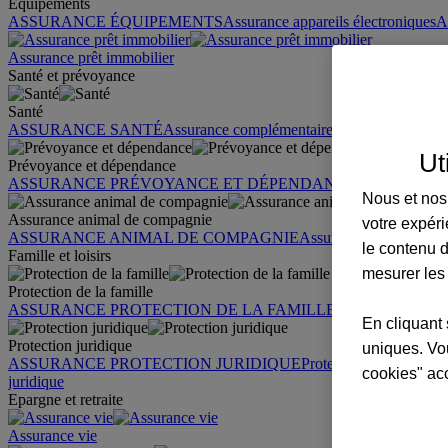
Équipements
ASSURANCE ÉQUIPEMENTS
Assurance appareils électroniques
A
Assurance prêt immobilier
Santé et prévoyance
Santé
ASSURANCE SANTÉ
Assurance complémentaire santé
Assurance sa
Ut
Prévoyance et dépendance
ASSURANCE PRÉVOYANCE ET DÉPENDANCE
Assurance pr
Nous et nos 
Assurance animal de compagnie
votre expéri
ASSURANCE ANIMAL DE COMPAGNIE
Assurance chien
Assura
le contenu d
Famille et loisirs
mesurer les
Protection de la famille
ASSURANCE PROTECTION DE LA FAMILLE
Garantie des accid
En cliquant 
Protection juridique
uniques. Vou
ASSURANCE PROTECTION JURIDIQUE
Protection juridique par
cookies" ac
juridique
Epargne et retraite
Assurance vie