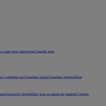
ce auto semi autonome
Conseils auto
nce camping-car
Assurance quad
Assurance motoculteur
pant
Assurance propriétaire non occupant de maison
Conseils