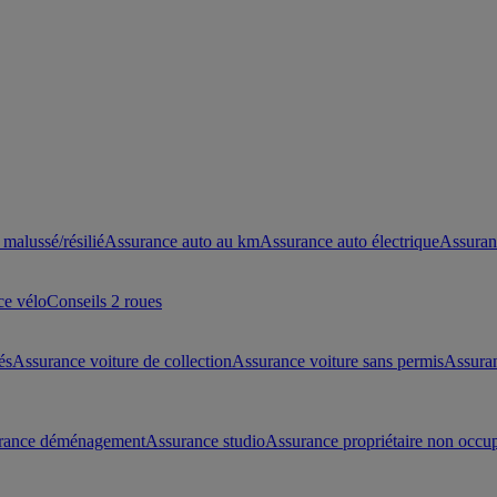
malussé/résilié
Assurance auto au km
Assurance auto électrique
Assuran
ce vélo
Conseils 2 roues
és
Assurance voiture de collection
Assurance voiture sans permis
Assura
rance déménagement
Assurance studio
Assurance propriétaire non occu