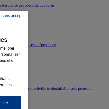
es
Assurance des objets du quotidien
r sans accepter
ues
p
Conseils prévoyance et dépendance
améliorer
ersonnaliser
lées et en
ifiants
rer les
otection juridique collectivités territoriales
Conseils protection
epter