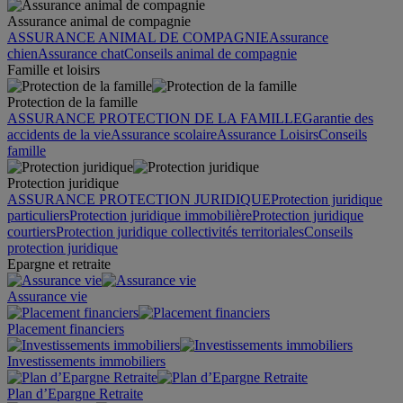
Assurance animal de compagnie
ASSURANCE ANIMAL DE COMPAGNIE
Assurance
chien
Assurance chat
Conseils animal de compagnie
Famille et loisirs
Protection de la famille
ASSURANCE PROTECTION DE LA FAMILLE
Garantie des
accidents de la vie
Assurance scolaire
Assurance Loisirs
Conseils
famille
Protection juridique
ASSURANCE PROTECTION JURIDIQUE
Protection juridique
particuliers
Protection juridique immobilière
Protection juridique
courtiers
Protection juridique collectivités territoriales
Conseils
protection juridique
Epargne et retraite
Assurance vie
Placement financiers
Investissements immobiliers
Plan d’Epargne Retraite