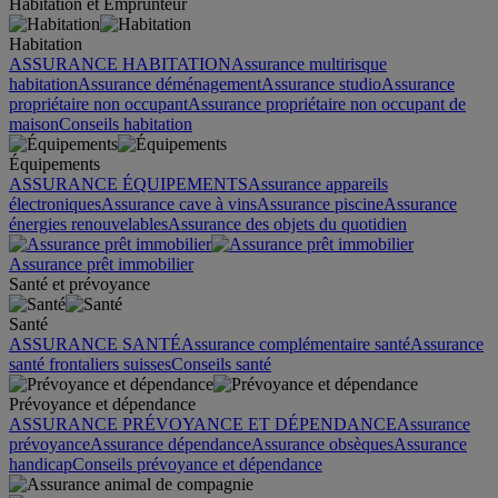
Habitation et Emprunteur
Habitation
ASSURANCE HABITATION
Assurance multirisque
habitation
Assurance déménagement
Assurance studio
Assurance
propriétaire non occupant
Assurance propriétaire non occupant de
maison
Conseils habitation
Équipements
ASSURANCE ÉQUIPEMENTS
Assurance appareils
électroniques
Assurance cave à vins
Assurance piscine
Assurance
énergies renouvelables
Assurance des objets du quotidien
Assurance prêt immobilier
Santé et prévoyance
Santé
ASSURANCE SANTÉ
Assurance complémentaire santé
Assurance
santé frontaliers suisses
Conseils santé
Prévoyance et dépendance
ASSURANCE PRÉVOYANCE ET DÉPENDANCE
Assurance
prévoyance
Assurance dépendance
Assurance obsèques
Assurance
handicap
Conseils prévoyance et dépendance