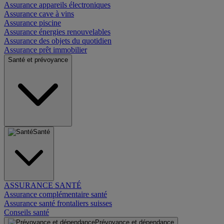
Assurance appareils électroniques
Assurance cave à vins
Assurance piscine
Assurance énergies renouvelables
Assurance des objets du quotidien
Assurance prêt immobilier
Santé et prévoyance
Santé
ASSURANCE SANTÉ
Assurance complémentaire santé
Assurance santé frontaliers suisses
Conseils santé
Prévoyance et dépendance