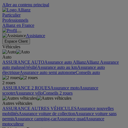
Aller au contenu principal
Particulier
Professionnels
Allianz en France
Assistance
Espace Client
Véhicules
Auto
ASSURANCE AUTO
Assurance auto Allianz
Allianz Assurance
auto malussé/résilié
Assurance auto au km
Assurance auto
électrique
Assurance auto semi autonome
Conseils auto
2 roues
ASSURANCE 2 ROUES
Assurance moto
Assurance
scooter
Assurance vélo
Conseils 2 roues
Autres véhicules
ASSURANCE AUTRES VÉHICULES
Assurance nouvelles
mobilités
Assurance voiture de collection
Assurance voiture sans
permis
Assurance camping-car
Assurance quad
Assurance
motoculteur