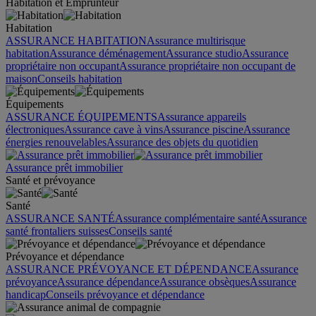
Habitation et Emprunteur
Habitation
ASSURANCE HABITATION
Assurance multirisque
habitation
Assurance déménagement
Assurance studio
Assurance
propriétaire non occupant
Assurance propriétaire non occupant de
maison
Conseils habitation
Équipements
ASSURANCE ÉQUIPEMENTS
Assurance appareils
électroniques
Assurance cave à vins
Assurance piscine
Assurance
énergies renouvelables
Assurance des objets du quotidien
Assurance prêt immobilier
Santé et prévoyance
Santé
ASSURANCE SANTÉ
Assurance complémentaire santé
Assurance
santé frontaliers suisses
Conseils santé
Prévoyance et dépendance
ASSURANCE PRÉVOYANCE ET DÉPENDANCE
Assurance
prévoyance
Assurance dépendance
Assurance obsèques
Assurance
handicap
Conseils prévoyance et dépendance