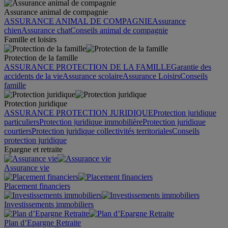
Assurance animal de compagnie
ASSURANCE ANIMAL DE COMPAGNIE
Assurance
chien
Assurance chat
Conseils animal de compagnie
Famille et loisirs
Protection de la famille
ASSURANCE PROTECTION DE LA FAMILLE
Garantie des
accidents de la vie
Assurance scolaire
Assurance Loisirs
Conseils
famille
Protection juridique
ASSURANCE PROTECTION JURIDIQUE
Protection juridique
particuliers
Protection juridique immobilière
Protection juridique
courtiers
Protection juridique collectivités territoriales
Conseils
protection juridique
Epargne et retraite
Assurance vie
Placement financiers
Investissements immobiliers
Plan d’Epargne Retraite