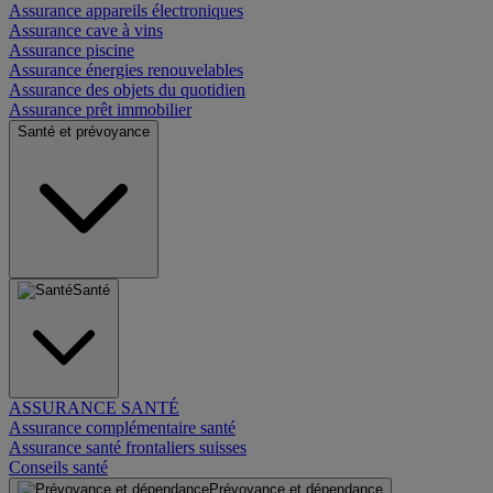
Assurance appareils électroniques
Assurance cave à vins
Assurance piscine
Assurance énergies renouvelables
Assurance des objets du quotidien
Assurance prêt immobilier
Santé et prévoyance
Santé
ASSURANCE SANTÉ
Assurance complémentaire santé
Assurance santé frontaliers suisses
Conseils santé
Prévoyance et dépendance