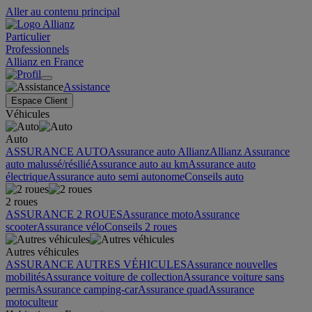
Aller au contenu principal
Particulier
Professionnels
Allianz en France
Assistance
Espace Client
Véhicules
Auto
ASSURANCE AUTO
Assurance auto Allianz
Allianz Assurance
auto malussé/résilié
Assurance auto au km
Assurance auto
électrique
Assurance auto semi autonome
Conseils auto
2 roues
ASSURANCE 2 ROUES
Assurance moto
Assurance
scooter
Assurance vélo
Conseils 2 roues
Autres véhicules
ASSURANCE AUTRES VÉHICULES
Assurance nouvelles
mobilités
Assurance voiture de collection
Assurance voiture sans
permis
Assurance camping-car
Assurance quad
Assurance
motoculteur