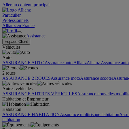
Aller au contenu principal
Particulier
Professionnels
Allianz en France
Assistance
Espace Client
Véhicules
Auto
ASSURANCE AUTO
Assurance auto Allianz
Allianz Assurance auto 
2 roues
ASSURANCE 2 ROUES
Assurance moto
Assurance scooter
Assuran
Autres véhicules
ASSURANCE AUTRES VÉHICULES
Assurance nouvelles mobilit
Habitation et Emprunteur
Habitation
ASSURANCE HABITATION
Assurance multirisque habitation
Assu
habitation