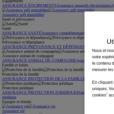
Équipements
ASSURANCE ÉQUIPEMENTS
Assurance appareils électroniques
A
Assurance prêt immobilier
Santé et prévoyance
Santé
ASSURANCE SANTÉ
Assurance complémentaire santé
Assurance sa
Ut
Prévoyance et dépendance
ASSURANCE PRÉVOYANCE ET DÉPENDANCE
Assurance pr
Nous et nos 
Assurance animal de compagnie
votre expéri
ASSURANCE ANIMAL DE COMPAGNIE
Assurance chien
Assura
le contenu d
Famille et loisirs
mesurer les
Protection de la famille
ASSURANCE PROTECTION DE LA FAMILLE
Garantie des accid
En cliquant 
Protection juridique
uniques. Vou
ASSURANCE PROTECTION JURIDIQUE
Protection juridique par
cookies" ac
juridique
Epargne et retraite
Assurance vie