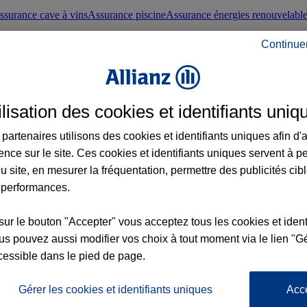
ssurance cave à vins
Assurance piscine
Assurance énergies renouvelabl
Continue
nté frontaliers suisses
Conseils santé
ilisation des cookies et identifiants uniq
évoyance
Assurance dépendance
Assurance obsèques
Assurance handica
partenaires utilisons des cookies et identifiants uniques afin d'
ence sur le site. Ces cookies et identifiants uniques servent à p
nce chat
Conseils animal de compagnie
u site, en mesurer la fréquentation, permettre des publicités cib
 performances.
ents de la vie
Assurance scolaire
Assurance Loisirs
Conseils famille
sur le bouton "Accepter" vous acceptez tous les cookies et ident
s pouvez aussi modifier vos choix à tout moment via le lien "Gé
ticuliers
Protection juridique immobilière
Protection juridique courtiers
Pr
cessible dans le pied de page.
Gérer les cookies et identifiants uniques
Acc