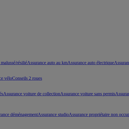
malussé/résilié
Assurance auto au km
Assurance auto électrique
Assuran
ce vélo
Conseils 2 roues
és
Assurance voiture de collection
Assurance voiture sans permis
Assura
rance déménagement
Assurance studio
Assurance propriétaire non occu