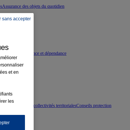
es
Assurance des objets du quotidien
r sans accepter
ues
p
Conseils prévoyance et dépendance
améliorer
ersonnaliser
lées et en
ifiants
rer les
otection juridique collectivités territoriales
Conseils protection
epter