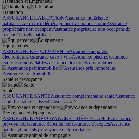
Habitation et Emprunteur
Habitation
ASSURANCE HABITATION
Assurance multirisque
habitation
Assurance déménagement
Assurance studio
Assurance
propriétaire non occupant
Assurance propriétaire non occupant de
maison
Conseils habitation
Équipements
ASSURANCE ÉQUIPEMENTS
Assurance appareils
électroniques
Assurance cave à vins
Assurance piscine
Assurance
énergies renouvelables
Assurance des objets du quotidien
Assurance prêt immobilier
Santé et prévoyance
Santé
ASSURANCE SANTÉ
Assurance complémentaire santé
Assurance
santé frontaliers suisses
Conseils santé
Prévoyance et dépendance
ASSURANCE PRÉVOYANCE ET DÉPENDANCE
Assurance
prévoyance
Assurance dépendance
Assurance obsèques
Assurance
handicap
Conseils prévoyance et dépendance