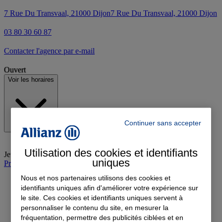
7 Rue Du Transvaal, 21000 Dijon
7 Rue Du Transvaal, 21000 Dijon
03 80 30 60 87
Contacter l'agence par e-mail
Ouvert
Voir les horaires
Continuer sans accepter
Utilisation des cookies et identifiants
Jeudi
:
09:00-12:00, 13:00-17:00
uniques
Prendre rendez-vous à l'agence
Nous et nos partenaires utilisons des cookies et
identifiants uniques afin d'améliorer votre expérience sur
le site. Ces cookies et identifiants uniques servent à
personnaliser le contenu du site, en mesurer la
fréquentation, permettre des publicités ciblées et en