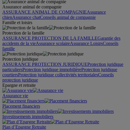
Assurance animal de compagnie
ASSURANCE ANIMAL DE COMPAGNIE
Assurance
chien
Assurance chat
Conseils animal de compagnie
Famille et loisirs
Protection de la famille
ASSURANCE PROTECTION DE LA FAMILLE
Garantie des
accidents de la vie
Assurance scolaire
Assurance Loisirs
Conseils
famille
Protection juridique
ASSURANCE PROTECTION JURIDIQUE
Protection juridique
particuliers
Protection juridique immobilière
Protection juridique
courtiers
Protection juridique collectivités territoriales
Conseils
protection juridique
Epargne et retraite
Assurance vie
Placement financiers
Investissements immobiliers
Plan d’Epargne Retraite