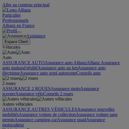
Aller au contenu principal
Particulier
Professionnels
Allianz en France
Assistance
Espace Client
Véhicules
Auto
ASSURANCE AUTO
Assurance auto Allianz
Allianz Assurance
auto malussé/résilié
Assurance auto au km
Assurance auto
électrique
Assurance auto semi autonome
Conseils auto
2 roues
ASSURANCE 2 ROUES
Assurance moto
Assurance
scooter
Assurance vélo
Conseils 2 roues
Autres véhicules
ASSURANCE AUTRES VÉHICULES
Assurance nouvelles
mobilités
Assurance voiture de collection
Assurance voiture sans
permis
Assurance camping-car
Assurance quad
Assurance
motoculteur