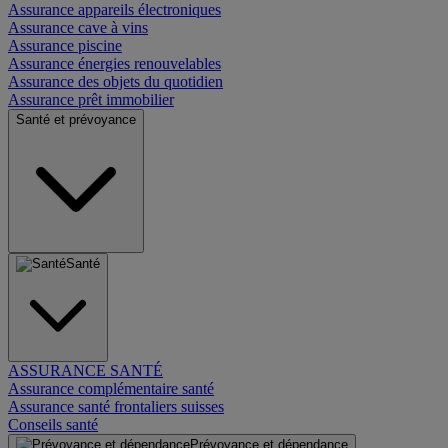
Assurance appareils électroniques
Assurance cave à vins
Assurance piscine
Assurance énergies renouvelables
Assurance des objets du quotidien
Assurance prêt immobilier
Santé et prévoyance
Santé
ASSURANCE SANTÉ
Assurance complémentaire santé
Assurance santé frontaliers suisses
Conseils santé
Prévoyance et dépendance