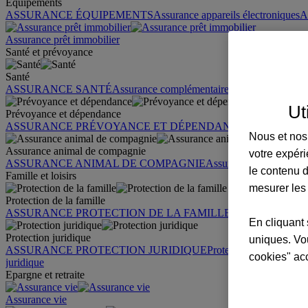
Équipements
ASSURANCE ÉQUIPEMENTS
Assurance appareils électroniques
A
Assurance prêt immobilier
Santé et prévoyance
Santé
ASSURANCE SANTÉ
Assurance complémentaire santé
Assurance sa
Ut
Prévoyance et dépendance
ASSURANCE PRÉVOYANCE ET DÉPENDANCE
Assurance pr
Nous et nos 
Assurance animal de compagnie
votre expéri
ASSURANCE ANIMAL DE COMPAGNIE
Assurance chien
Assura
le contenu d
Famille et loisirs
mesurer les
Protection de la famille
ASSURANCE PROTECTION DE LA FAMILLE
Garantie des accid
En cliquant 
Protection juridique
uniques. Vou
ASSURANCE PROTECTION JURIDIQUE
Protection juridique par
cookies" ac
juridique
Epargne et retraite
Assurance vie