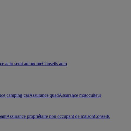
ce auto semi autonome
Conseils auto
nce camping-car
Assurance quad
Assurance motoculteur
pant
Assurance propriétaire non occupant de maison
Conseils