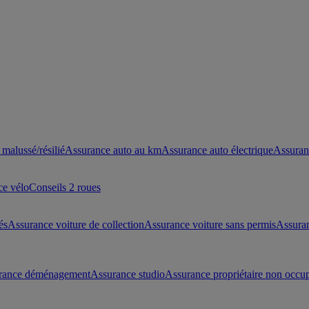
malussé/résilié
Assurance auto au km
Assurance auto électrique
Assuran
ce vélo
Conseils 2 roues
és
Assurance voiture de collection
Assurance voiture sans permis
Assura
rance déménagement
Assurance studio
Assurance propriétaire non occu