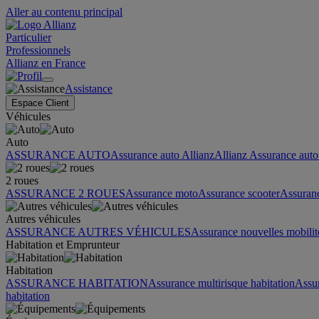
Aller au contenu principal
Particulier
Professionnels
Allianz en France
Assistance
Espace Client
Véhicules
Auto
ASSURANCE AUTO
Assurance auto Allianz
Allianz Assurance auto 
2 roues
ASSURANCE 2 ROUES
Assurance moto
Assurance scooter
Assuran
Autres véhicules
ASSURANCE AUTRES VÉHICULES
Assurance nouvelles mobilit
Habitation et Emprunteur
Habitation
ASSURANCE HABITATION
Assurance multirisque habitation
Assu
habitation