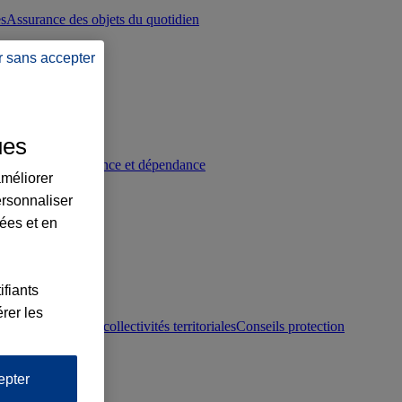
es
Assurance des objets du quotidien
r sans accepter
ues
p
Conseils prévoyance et dépendance
améliorer
ersonnaliser
lées et en
ifiants
rer les
otection juridique collectivités territoriales
Conseils protection
epter