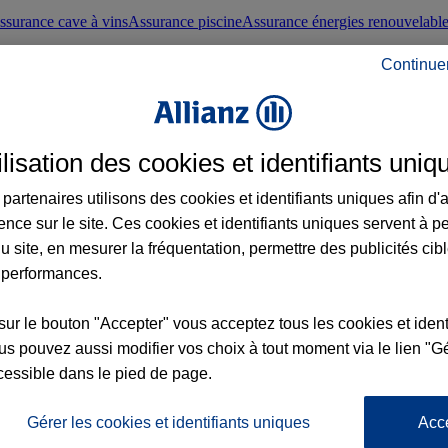
ssurance cave à vins
Assurance piscine
Assurance énergies renouvelabl
Continue
nté frontaliers suisses
Conseils santé
ilisation des cookies et identifiants uniq
évoyance
Assurance dépendance
Assurance obsèques
Assurance handica
partenaires utilisons des cookies et identifiants uniques afin d'
ence sur le site. Ces cookies et identifiants uniques servent à p
nce chat
Conseils animal de compagnie
u site, en mesurer la fréquentation, permettre des publicités cib
 performances.
ents de la vie
Assurance scolaire
Assurance Loisirs
Conseils famille
sur le bouton "Accepter" vous acceptez tous les cookies et ident
s pouvez aussi modifier vos choix à tout moment via le lien "Gé
ticuliers
Protection juridique immobilière
Protection juridique courtiers
Pr
cessible dans le pied de page.
Gérer les cookies et identifiants uniques
Acc