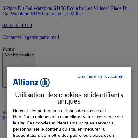
3 Place Du Gal Warabiot, 61150 Ecouche Les Vallees
3 Place Du
Gal Warabiot, 61150 Ecouche Les Vallees
02 33 36 49 50
Contacter l'agence par e-mail
Fermé
Voir les horaires
Continuer sans accepter
Utilisation des cookies et identifiants
uniques
Nous et nos partenaires utilisons des cookies et
Samedi
:
Fermé
identifiants uniques afin d'améliorer votre expérience sur
Prendre rendez-vous à l'agence
le site. Ces cookies et identifiants uniques servent à
personnaliser le contenu du site, en mesurer la
fréquentation, permettre des publicités ciblées et en