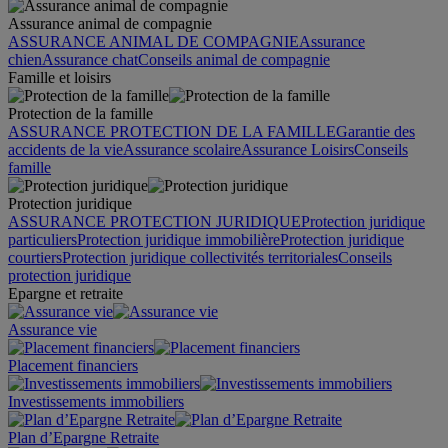
Assurance animal de compagnie
ASSURANCE ANIMAL DE COMPAGNIE
Assurance
chien
Assurance chat
Conseils animal de compagnie
Famille et loisirs
Protection de la famille
ASSURANCE PROTECTION DE LA FAMILLE
Garantie des
accidents de la vie
Assurance scolaire
Assurance Loisirs
Conseils
famille
Protection juridique
ASSURANCE PROTECTION JURIDIQUE
Protection juridique
particuliers
Protection juridique immobilière
Protection juridique
courtiers
Protection juridique collectivités territoriales
Conseils
protection juridique
Epargne et retraite
Assurance vie
Placement financiers
Investissements immobiliers
Plan d’Epargne Retraite