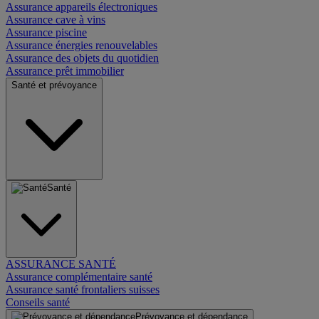
Assurance appareils électroniques
Assurance cave à vins
Assurance piscine
Assurance énergies renouvelables
Assurance des objets du quotidien
Assurance prêt immobilier
Santé et prévoyance
Santé
ASSURANCE SANTÉ
Assurance complémentaire santé
Assurance santé frontaliers suisses
Conseils santé
Prévoyance et dépendance