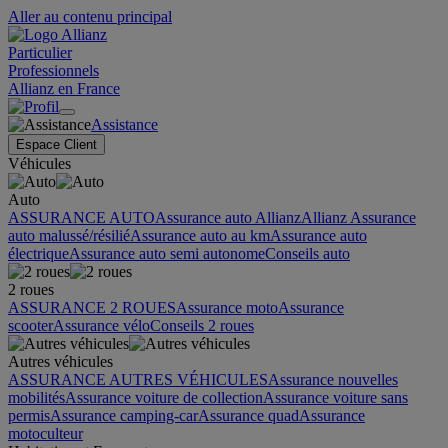
Aller au contenu principal
Particulier
Professionnels
Allianz en France
Assistance
Espace Client
Véhicules
Auto
ASSURANCE AUTO
Assurance auto Allianz
Allianz Assurance
auto malussé/résilié
Assurance auto au km
Assurance auto
électrique
Assurance auto semi autonome
Conseils auto
2 roues
ASSURANCE 2 ROUES
Assurance moto
Assurance
scooter
Assurance vélo
Conseils 2 roues
Autres véhicules
ASSURANCE AUTRES VÉHICULES
Assurance nouvelles
mobilités
Assurance voiture de collection
Assurance voiture sans
permis
Assurance camping-car
Assurance quad
Assurance
motoculteur