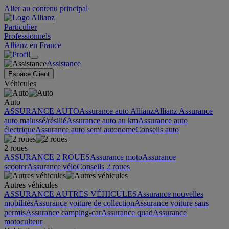
Aller au contenu principal
Particulier
Professionnels
Allianz en France
Assistance
Espace Client
Véhicules
Auto
ASSURANCE AUTO
Assurance auto Allianz
Allianz Assurance
auto malussé/résilié
Assurance auto au km
Assurance auto
électrique
Assurance auto semi autonome
Conseils auto
2 roues
ASSURANCE 2 ROUES
Assurance moto
Assurance
scooter
Assurance vélo
Conseils 2 roues
Autres véhicules
ASSURANCE AUTRES VÉHICULES
Assurance nouvelles
mobilités
Assurance voiture de collection
Assurance voiture sans
permis
Assurance camping-car
Assurance quad
Assurance
motoculteur