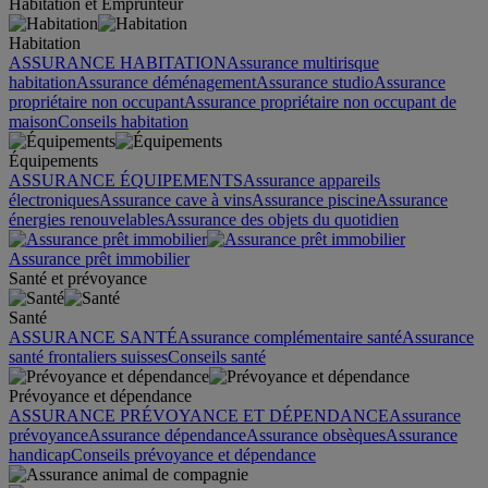
Habitation et Emprunteur
Habitation
ASSURANCE HABITATION
Assurance multirisque
habitation
Assurance déménagement
Assurance studio
Assurance
propriétaire non occupant
Assurance propriétaire non occupant de
maison
Conseils habitation
Équipements
ASSURANCE ÉQUIPEMENTS
Assurance appareils
électroniques
Assurance cave à vins
Assurance piscine
Assurance
énergies renouvelables
Assurance des objets du quotidien
Assurance prêt immobilier
Santé et prévoyance
Santé
ASSURANCE SANTÉ
Assurance complémentaire santé
Assurance
santé frontaliers suisses
Conseils santé
Prévoyance et dépendance
ASSURANCE PRÉVOYANCE ET DÉPENDANCE
Assurance
prévoyance
Assurance dépendance
Assurance obsèques
Assurance
handicap
Conseils prévoyance et dépendance