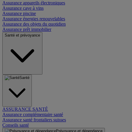
Assurance appareils électroniques
Assurance cave à vins
Assurance piscine
Assurance énergies renouvelables
Assurance des objets du quotidien
Assurance prêt immobilier
Santé et prévoyance
Santé
ASSURANCE SANTÉ
Assurance complémentaire santé
Assurance santé frontaliers suisses
Conseils santé
Prévoyance et dépendance