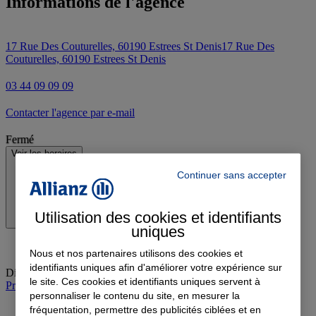
Informations de l'agence
17 Rue Des Couturelles, 60190 Estrees St Denis
17 Rue Des
Couturelles, 60190 Estrees St Denis
03 44 09 09 09
Contacter l'agence par e-mail
Fermé
Voir les horaires
Continuer sans accepter
Utilisation des cookies et identifiants
uniques
Nous et nos partenaires utilisons des cookies et
identifiants uniques afin d'améliorer votre expérience sur
Dimanche
:
Fermé
le site. Ces cookies et identifiants uniques servent à
Prendre rendez-vous à l'agence
personnaliser le contenu du site, en mesurer la
fréquentation, permettre des publicités ciblées et en