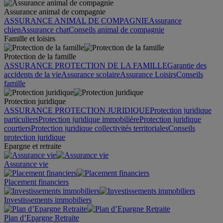
Assurance animal de compagnie
ASSURANCE ANIMAL DE COMPAGNIE
Assurance
chien
Assurance chat
Conseils animal de compagnie
Famille et loisirs
Protection de la famille
ASSURANCE PROTECTION DE LA FAMILLE
Garantie des
accidents de la vie
Assurance scolaire
Assurance Loisirs
Conseils
famille
Protection juridique
ASSURANCE PROTECTION JURIDIQUE
Protection juridique
particuliers
Protection juridique immobilière
Protection juridique
courtiers
Protection juridique collectivités territoriales
Conseils
protection juridique
Epargne et retraite
Assurance vie
Placement financiers
Investissements immobiliers
Plan d’Epargne Retraite