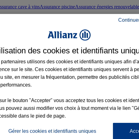
ssurance cave à vins
Assurance piscine
Assurance énergies renouvelabl
Continue
nté frontaliers suisses
Conseils santé
ilisation des cookies et identifiants uniq
évoyance
Assurance dépendance
Assurance obsèques
Assurance handica
partenaires utilisons des cookies et identifiants uniques afin d'
ence sur le site. Ces cookies et identifiants uniques servent à p
nce chat
Conseils animal de compagnie
u site, en mesurer la fréquentation, permettre des publicités cib
 performances.
ents de la vie
Assurance scolaire
Assurance Loisirs
Conseils famille
sur le bouton "Accepter" vous acceptez tous les cookies et ident
s pouvez aussi modifier vos choix à tout moment via le lien "Gé
ticuliers
Protection juridique immobilière
Protection juridique courtiers
Pr
cessible dans le pied de page.
Gérer les cookies et identifiants uniques
Acc