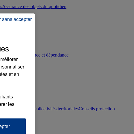
es
Assurance des objets du quotidien
r sans accepter
ues
p
Conseils prévoyance et dépendance
améliorer
ersonnaliser
lées et en
ifiants
rer les
otection juridique collectivités territoriales
Conseils protection
epter