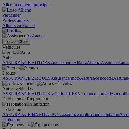
Aller au contenu principal
Particulier
Professionnels
Allianz en France
Assistance
Espace Client
Véhicules
Auto
ASSURANCE AUTO
Assurance auto Allianz
Allianz Assurance auto 
2 roues
ASSURANCE 2 ROUES
Assurance moto
Assurance scooter
Assuran
Autres véhicules
ASSURANCE AUTRES VÉHICULES
Assurance nouvelles mobilit
Habitation et Emprunteur
Habitation
ASSURANCE HABITATION
Assurance multirisque habitation
Assu
habitation