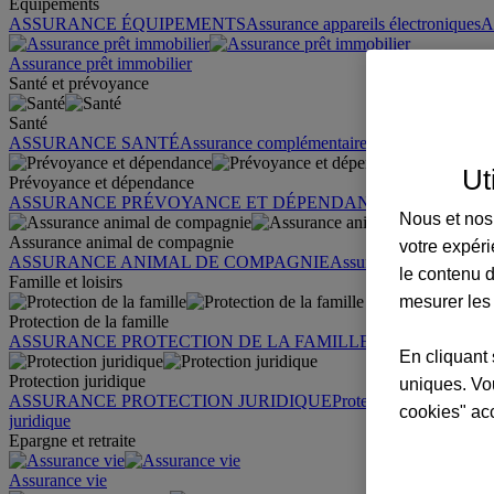
Équipements
ASSURANCE ÉQUIPEMENTS
Assurance appareils électroniques
A
Assurance prêt immobilier
Santé et prévoyance
Santé
ASSURANCE SANTÉ
Assurance complémentaire santé
Assurance sa
Ut
Prévoyance et dépendance
ASSURANCE PRÉVOYANCE ET DÉPENDANCE
Assurance pr
Nous et nos 
Assurance animal de compagnie
votre expéri
ASSURANCE ANIMAL DE COMPAGNIE
Assurance chien
Assura
le contenu d
Famille et loisirs
mesurer les
Protection de la famille
ASSURANCE PROTECTION DE LA FAMILLE
Garantie des accid
En cliquant 
Protection juridique
uniques. Vou
ASSURANCE PROTECTION JURIDIQUE
Protection juridique par
cookies" ac
juridique
Epargne et retraite
Assurance vie