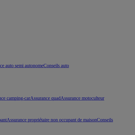
ce auto semi autonome
Conseils auto
nce camping-car
Assurance quad
Assurance motoculteur
pant
Assurance propriétaire non occupant de maison
Conseils