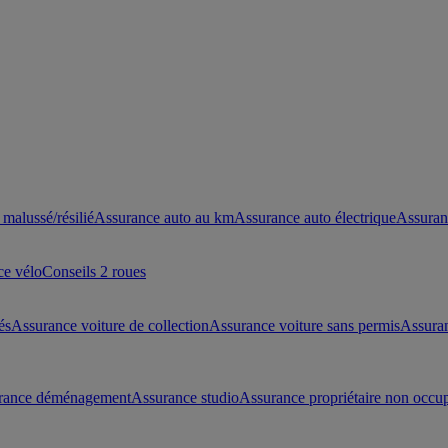
malussé/résilié
Assurance auto au km
Assurance auto électrique
Assuran
ce vélo
Conseils 2 roues
és
Assurance voiture de collection
Assurance voiture sans permis
Assura
rance déménagement
Assurance studio
Assurance propriétaire non occu