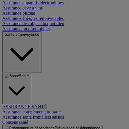
Assurance appareils électroniques
Assurance cave à vins
Assurance piscine
Assurance énergies renouvelables
Assurance des objets du quotidien
Assurance prêt immobilier
Santé et prévoyance
Santé
ASSURANCE SANTÉ
Assurance complémentaire santé
Assurance santé frontaliers suisses
Conseils santé
Prévoyance et dépendance