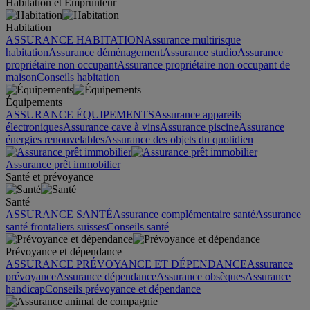
Habitation et Emprunteur
Habitation
ASSURANCE HABITATION
Assurance multirisque
habitation
Assurance déménagement
Assurance studio
Assurance
propriétaire non occupant
Assurance propriétaire non occupant de
maison
Conseils habitation
Équipements
ASSURANCE ÉQUIPEMENTS
Assurance appareils
électroniques
Assurance cave à vins
Assurance piscine
Assurance
énergies renouvelables
Assurance des objets du quotidien
Assurance prêt immobilier
Santé et prévoyance
Santé
ASSURANCE SANTÉ
Assurance complémentaire santé
Assurance
santé frontaliers suisses
Conseils santé
Prévoyance et dépendance
ASSURANCE PRÉVOYANCE ET DÉPENDANCE
Assurance
prévoyance
Assurance dépendance
Assurance obsèques
Assurance
handicap
Conseils prévoyance et dépendance