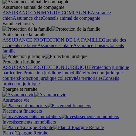
Assurance animal de compagnie
ASSURANCE ANIMAL DE COMPAGNIE
Assurance
chien
Assurance chat
Conseils animal de compagnie
Famille et loisirs
Protection de la famille
ASSURANCE PROTECTION DE LA FAMILLE
Garantie des
accidents de la vie
Assurance scolaire
Assurance Loisirs
Conseils
famille
Protection juridique
ASSURANCE PROTECTION JURIDIQUE
Protection juridique
particuliers
Protection juridique immobilière
Protection juridique
courtiers
Protection juridique collectivités territoriales
Conseils
protection juridique
Epargne et retraite
Assurance vie
Placement financiers
Investissements immobiliers
Plan d’Epargne Retraite