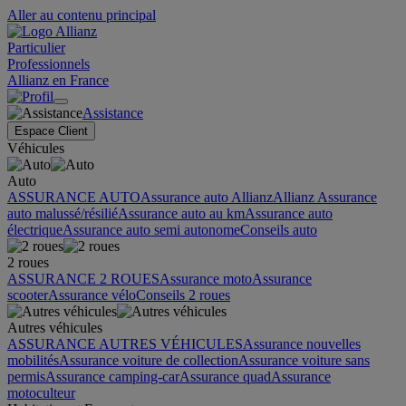
Aller au contenu principal
Particulier
Professionnels
Allianz en France
Assistance
Espace Client
Véhicules
Auto
ASSURANCE AUTO
Assurance auto Allianz
Allianz Assurance
auto malussé/résilié
Assurance auto au km
Assurance auto
électrique
Assurance auto semi autonome
Conseils auto
2 roues
ASSURANCE 2 ROUES
Assurance moto
Assurance
scooter
Assurance vélo
Conseils 2 roues
Autres véhicules
ASSURANCE AUTRES VÉHICULES
Assurance nouvelles
mobilités
Assurance voiture de collection
Assurance voiture sans
permis
Assurance camping-car
Assurance quad
Assurance
motoculteur