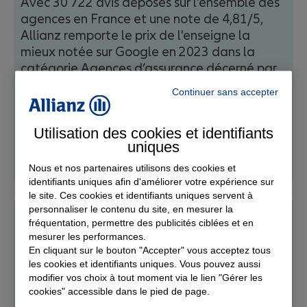
Avec 30 722 avis déposés sur l'ensemble des
agences en France et une note de 4,81/5,
Allianz remporte le prix de l'enseigne la
mieux notée sur Google en 2023 dans la
catégorie Agences d’assurance décerné par
Vasano.
Continuer sans accepter
Utilisation des cookies et identifiants
uniques
EN SAVOIR PLUS
Nous et nos partenaires utilisons des cookies et
identifiants uniques afin d'améliorer votre expérience sur
le site. Ces cookies et identifiants uniques servent à
personnaliser le contenu du site, en mesurer la
fréquentation, permettre des publicités ciblées et en
Le palier des 150 000 euros est atteint !
mesurer les performances.
En cliquant sur le bouton "Accepter" vous acceptez tous
les cookies et identifiants uniques. Vous pouvez aussi
Le principe ? Un repas offert (=1€) pour
modifier vos choix à tout moment via le lien "Gérer les
chaque contrat particulier souscrit sur la
cookies" accessible dans le pied de page.
période, dans la limite de 150000 €.