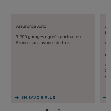
Assurance Auto
Jus
sur
3 900 garages agréés partout en
France sans avance de frais
A t
sur
mo
Off
202
ag
EN SAVOIR PLUS