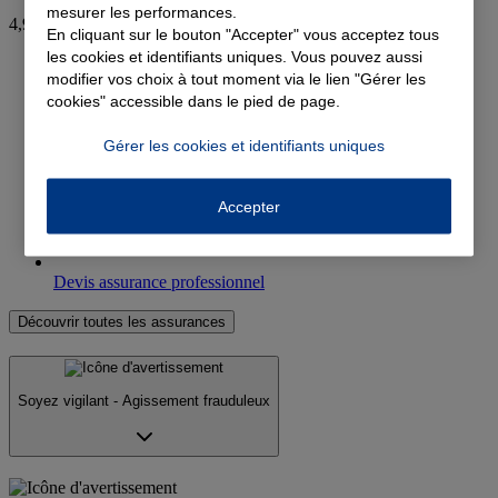
mesurer les performances.
4,9
En cliquant sur le bouton "Accepter" vous acceptez tous
les cookies et identifiants uniques. Vous pouvez aussi
modifier vos choix à tout moment via le lien "Gérer les
Devis assurance auto
cookies" accessible dans le pied de page.
Devis assurance habitation
Gérer les cookies et identifiants uniques
Devis complémentaire santé
Devis assurance emprunteur
Accepter
Devis assurance retraite
Devis assurance professionnel
Découvrir toutes les assurances
Soyez vigilant - Agissement frauduleux