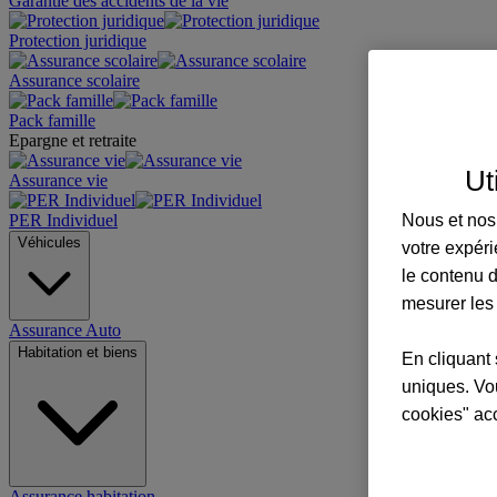
Garantie des accidents de la vie
Protection juridique
Assurance scolaire
Pack famille
Epargne et retraite
Ut
Assurance vie
Nous et nos 
PER Individuel
Véhicules
votre expéri
le contenu d
mesurer les
Assurance Auto
Habitation et biens
En cliquant 
uniques. Vou
cookies" ac
Assurance habitation