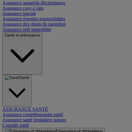
Assurance appareils électroniques
Assurance cave à vins
Assurance piscine
Assurance énergies renouvelables
Assurance des objets du quotidien
Assurance prêt immobilier
Santé et prévoyance
Santé
ASSURANCE SANTÉ
Assurance complémentaire santé
Assurance santé frontaliers suisses
Conseils santé
Prévoyance et dépendance