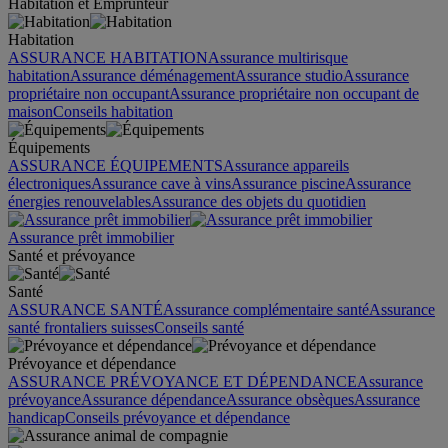
Habitation et Emprunteur
Habitation
ASSURANCE HABITATION
Assurance multirisque
habitation
Assurance déménagement
Assurance studio
Assurance
propriétaire non occupant
Assurance propriétaire non occupant de
maison
Conseils habitation
Équipements
ASSURANCE ÉQUIPEMENTS
Assurance appareils
électroniques
Assurance cave à vins
Assurance piscine
Assurance
énergies renouvelables
Assurance des objets du quotidien
Assurance prêt immobilier
Santé et prévoyance
Santé
ASSURANCE SANTÉ
Assurance complémentaire santé
Assurance
santé frontaliers suisses
Conseils santé
Prévoyance et dépendance
ASSURANCE PRÉVOYANCE ET DÉPENDANCE
Assurance
prévoyance
Assurance dépendance
Assurance obsèques
Assurance
handicap
Conseils prévoyance et dépendance