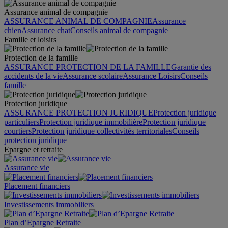
Assurance animal de compagnie
ASSURANCE ANIMAL DE COMPAGNIE
Assurance
chien
Assurance chat
Conseils animal de compagnie
Famille et loisirs
Protection de la famille
ASSURANCE PROTECTION DE LA FAMILLE
Garantie des
accidents de la vie
Assurance scolaire
Assurance Loisirs
Conseils
famille
Protection juridique
ASSURANCE PROTECTION JURIDIQUE
Protection juridique
particuliers
Protection juridique immobilière
Protection juridique
courtiers
Protection juridique collectivités territoriales
Conseils
protection juridique
Epargne et retraite
Assurance vie
Placement financiers
Investissements immobiliers
Plan d’Epargne Retraite