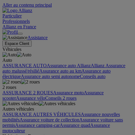
Aller au contenu principal
Particulier
Professionnels
Allianz en France
Assistance
Espace Client
Véhicules
Auto
ASSURANCE AUTO
Assurance auto Allianz
Allianz Assurance
auto malussé/résilié
Assurance auto au km
Assurance auto
électrique
Assurance auto semi autonome
Conseils auto
2 roues
ASSURANCE 2 ROUES
Assurance moto
Assurance
scooter
Assurance vélo
Conseils 2 roues
Autres véhicules
ASSURANCE AUTRES VÉHICULES
Assurance nouvelles
mobilités
Assurance voiture de collection
Assurance voiture sans
permis
Assurance camping-car
Assurance quad
Assurance
motoculteur