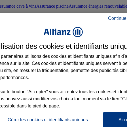
ssurance cave à vins
Assurance piscine
Assurance énergies renouvelabl
Continue
nté frontaliers suisses
Conseils santé
ilisation des cookies et identifiants uniq
évoyance
Assurance dépendance
Assurance obsèques
Assurance handica
partenaires utilisons des cookies et identifiants uniques afin d'
ence sur le site. Ces cookies et identifiants uniques servent à p
nce chat
Conseils animal de compagnie
u site, en mesurer la fréquentation, permettre des publicités cib
 performances.
ents de la vie
Assurance scolaire
Assurance Loisirs
Conseils famille
sur le bouton "Accepter" vous acceptez tous les cookies et ident
s pouvez aussi modifier vos choix à tout moment via le lien "Gé
ticuliers
Protection juridique immobilière
Protection juridique courtiers
Pr
cessible dans le pied de page.
Gérer les cookies et identifiants uniques
Acc