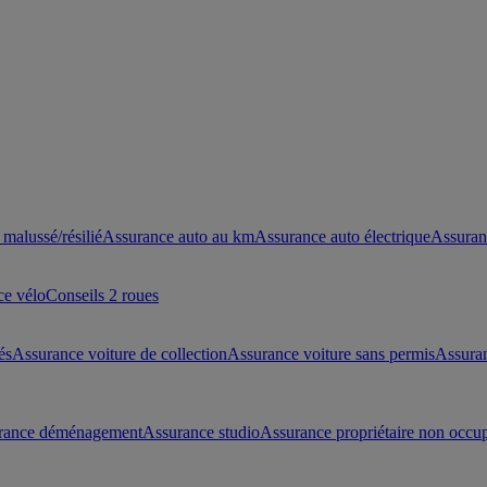
malussé/résilié
Assurance auto au km
Assurance auto électrique
Assuran
ce vélo
Conseils 2 roues
és
Assurance voiture de collection
Assurance voiture sans permis
Assura
rance déménagement
Assurance studio
Assurance propriétaire non occu