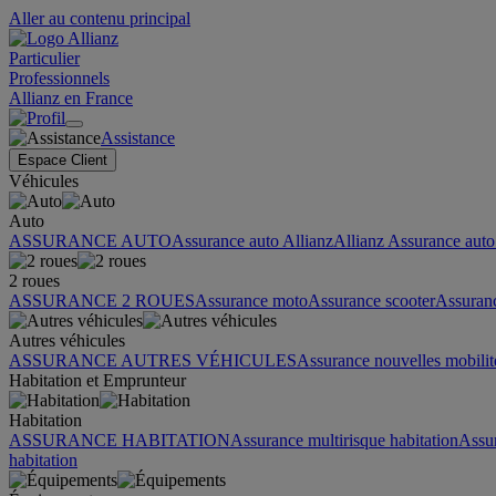
Aller au contenu principal
Particulier
Professionnels
Allianz en France
Assistance
Espace Client
Véhicules
Auto
ASSURANCE AUTO
Assurance auto Allianz
Allianz Assurance auto 
2 roues
ASSURANCE 2 ROUES
Assurance moto
Assurance scooter
Assuran
Autres véhicules
ASSURANCE AUTRES VÉHICULES
Assurance nouvelles mobilit
Habitation et Emprunteur
Habitation
ASSURANCE HABITATION
Assurance multirisque habitation
Assu
habitation