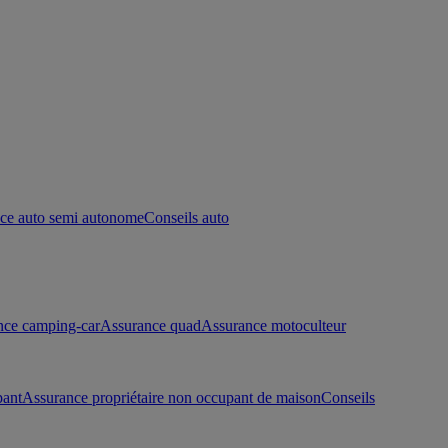
ce auto semi autonome
Conseils auto
nce camping-car
Assurance quad
Assurance motoculteur
pant
Assurance propriétaire non occupant de maison
Conseils