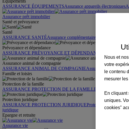
Équipements
ASSURANCE ÉQUIPEMENTS
Assurance appareils électroniques
A
Assurance prêt immobilier
Santé et prévoyance
Santé
ASSURANCE SANTÉ
Assurance complémentaire santé
Assurance sa
Ut
Prévoyance et dépendance
ASSURANCE PRÉVOYANCE ET DÉPENDANCE
Assurance pr
Nous et nos 
Assurance animal de compagnie
votre expéri
ASSURANCE ANIMAL DE COMPAGNIE
Assurance chien
Assura
le contenu d
Famille et loisirs
mesurer les
Protection de la famille
ASSURANCE PROTECTION DE LA FAMILLE
Garantie des accid
En cliquant 
Protection juridique
uniques. Vou
ASSURANCE PROTECTION JURIDIQUE
Protection juridique par
cookies" ac
juridique
Epargne et retraite
Assurance vie