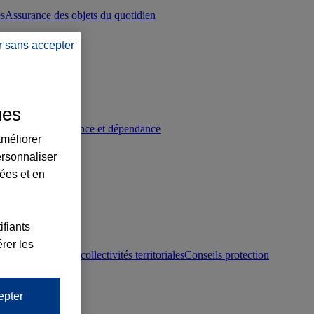
es
Assurance des objets du quotidien
r sans accepter
ues
p
Conseils prévoyance et dépendance
améliorer
ersonnaliser
lées et en
ifiants
rer les
otection juridique collectivités territoriales
Conseils protection
epter