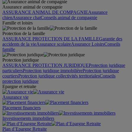
Assurance animal de compagnie
ASSURANCE ANIMAL DE COMPAGNIE
Assurance
chien
Assurance chat
Conseils animal de compagnie
Famille et loisirs
Protection de la famille
ASSURANCE PROTECTION DE LA FAMILLE
Garantie des
accidents de la vie
Assurance scolaire
Assurance Loisirs
Conseils
famille
Protection juridique
ASSURANCE PROTECTION JURIDIQUE
Protection juridique
particuliers
Protection juridique immobilière
Protection juridique
courtiers
Protection juridique collectivités territoriales
Conseils
protection juridique
Epargne et retraite
Assurance vie
Placement financiers
Investissements immobiliers
Plan d’Epargne Retraite