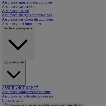
Assurance appareils électroniques
Assurance cave à vins
Assurance piscine
Assurance énergies renouvelables
Assurance des objets du quotidien
Assurance prêt immobilier
Santé et prévoyance
Santé
ASSURANCE SANTÉ
Assurance complémentaire santé
Assurance santé frontaliers suisses
Conseils santé
Prévoyance et dépendance