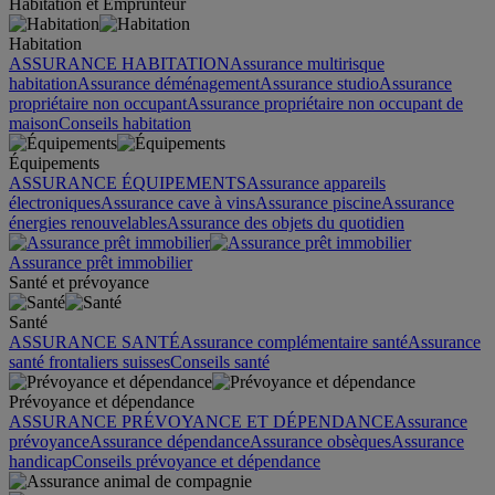
Habitation et Emprunteur
Habitation
ASSURANCE HABITATION
Assurance multirisque
habitation
Assurance déménagement
Assurance studio
Assurance
propriétaire non occupant
Assurance propriétaire non occupant de
maison
Conseils habitation
Équipements
ASSURANCE ÉQUIPEMENTS
Assurance appareils
électroniques
Assurance cave à vins
Assurance piscine
Assurance
énergies renouvelables
Assurance des objets du quotidien
Assurance prêt immobilier
Santé et prévoyance
Santé
ASSURANCE SANTÉ
Assurance complémentaire santé
Assurance
santé frontaliers suisses
Conseils santé
Prévoyance et dépendance
ASSURANCE PRÉVOYANCE ET DÉPENDANCE
Assurance
prévoyance
Assurance dépendance
Assurance obsèques
Assurance
handicap
Conseils prévoyance et dépendance