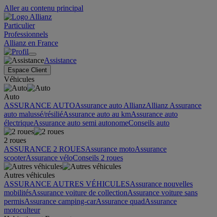
Aller au contenu principal
Particulier
Professionnels
Allianz en France
Assistance
Espace Client
Véhicules
Auto
ASSURANCE AUTO
Assurance auto Allianz
Allianz Assurance
auto malussé/résilié
Assurance auto au km
Assurance auto
électrique
Assurance auto semi autonome
Conseils auto
2 roues
ASSURANCE 2 ROUES
Assurance moto
Assurance
scooter
Assurance vélo
Conseils 2 roues
Autres véhicules
ASSURANCE AUTRES VÉHICULES
Assurance nouvelles
mobilités
Assurance voiture de collection
Assurance voiture sans
permis
Assurance camping-car
Assurance quad
Assurance
motoculteur