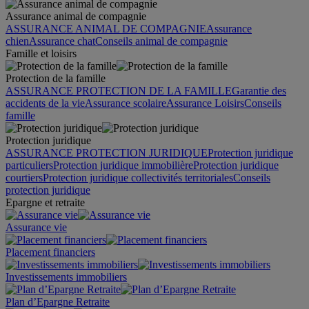
Assurance animal de compagnie
ASSURANCE ANIMAL DE COMPAGNIE
Assurance
chien
Assurance chat
Conseils animal de compagnie
Famille et loisirs
Protection de la famille
ASSURANCE PROTECTION DE LA FAMILLE
Garantie des
accidents de la vie
Assurance scolaire
Assurance Loisirs
Conseils
famille
Protection juridique
ASSURANCE PROTECTION JURIDIQUE
Protection juridique
particuliers
Protection juridique immobilière
Protection juridique
courtiers
Protection juridique collectivités territoriales
Conseils
protection juridique
Epargne et retraite
Assurance vie
Placement financiers
Investissements immobiliers
Plan d’Epargne Retraite