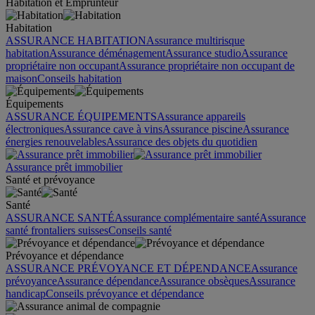
Habitation et Emprunteur
Habitation
ASSURANCE HABITATION
Assurance multirisque
habitation
Assurance déménagement
Assurance studio
Assurance
propriétaire non occupant
Assurance propriétaire non occupant de
maison
Conseils habitation
Équipements
ASSURANCE ÉQUIPEMENTS
Assurance appareils
électroniques
Assurance cave à vins
Assurance piscine
Assurance
énergies renouvelables
Assurance des objets du quotidien
Assurance prêt immobilier
Santé et prévoyance
Santé
ASSURANCE SANTÉ
Assurance complémentaire santé
Assurance
santé frontaliers suisses
Conseils santé
Prévoyance et dépendance
ASSURANCE PRÉVOYANCE ET DÉPENDANCE
Assurance
prévoyance
Assurance dépendance
Assurance obsèques
Assurance
handicap
Conseils prévoyance et dépendance