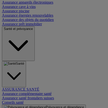
Assurance appareils électroniques
Assurance cave à vins
Assurance piscine
Assurance énergies renouvelables
Assurance des objets du quotidien
Assurance prêt immobilier
Santé et prévoyance
Santé
ASSURANCE SANTÉ
Assurance complémentaire santé
Assurance santé frontaliers suisses
Conseils santé
Prévoyance et dépendance