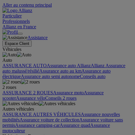
Aller au contenu principal
Particulier
Professionnels
Allianz en France
Assistance
Espace Client
Véhicules
Auto
ASSURANCE AUTO
Assurance auto Allianz
Allianz Assurance
auto malussé/résilié
Assurance auto au km
Assurance auto
électrique
Assurance auto semi autonome
Conseils auto
2 roues
ASSURANCE 2 ROUES
Assurance moto
Assurance
scooter
Assurance vélo
Conseils 2 roues
Autres véhicules
ASSURANCE AUTRES VÉHICULES
Assurance nouvelles
mobilités
Assurance voiture de collection
Assurance voiture sans
permis
Assurance camping-car
Assurance quad
Assurance
motoculteur