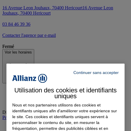
16 Avenue Leon Jouhaux, 70400 Hericourt
16 Avenue Leon
Jouhaux, 70400 Hericourt
03 84 46 39 36
Contacter l'agence par e-mail
Fermé
Voir les horaires
Continuer sans accepter
Utilisation des cookies et identifiants
uniques
Nous et nos partenaires utilisons des cookies et
identifiants uniques afin d'améliorer votre expérience sur
Dimanche
:
Fermé
le site. Ces cookies et identifiants uniques servent à
Prendre rendez-vous à l'agence
personnaliser le contenu du site, en mesurer la
fréquentation, permettre des publicités ciblées et en