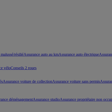
malussé/résilié
Assurance auto au km
Assurance auto électrique
Assuran
ce vélo
Conseils 2 roues
és
Assurance voiture de collection
Assurance voiture sans permis
Assura
rance déménagement
Assurance studio
Assurance propriétaire non occu