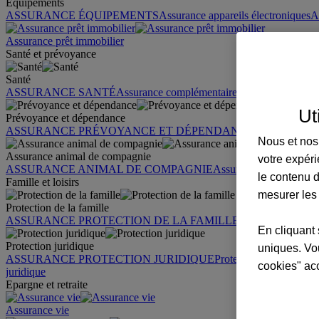
Équipements
ASSURANCE ÉQUIPEMENTS
Assurance appareils électroniques
A
Assurance prêt immobilier
Santé et prévoyance
Santé
ASSURANCE SANTÉ
Assurance complémentaire santé
Assurance sa
Ut
Prévoyance et dépendance
ASSURANCE PRÉVOYANCE ET DÉPENDANCE
Assurance pr
Nous et nos 
Assurance animal de compagnie
votre expéri
ASSURANCE ANIMAL DE COMPAGNIE
Assurance chien
Assura
le contenu d
Famille et loisirs
mesurer les
Protection de la famille
ASSURANCE PROTECTION DE LA FAMILLE
Garantie des accid
En cliquant 
Protection juridique
uniques. Vou
ASSURANCE PROTECTION JURIDIQUE
Protection juridique par
cookies" ac
juridique
Epargne et retraite
Assurance vie