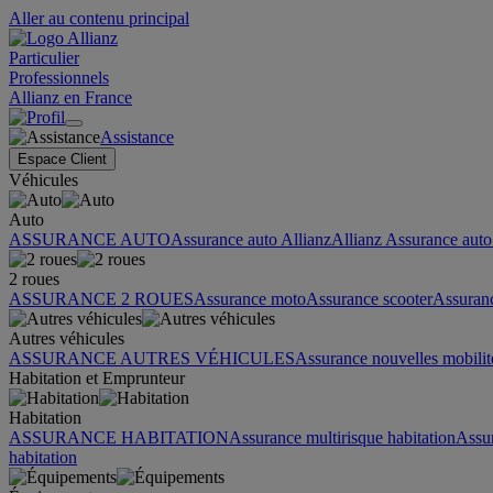
Aller au contenu principal
Particulier
Professionnels
Allianz en France
Assistance
Espace Client
Véhicules
Auto
ASSURANCE AUTO
Assurance auto Allianz
Allianz Assurance auto 
2 roues
ASSURANCE 2 ROUES
Assurance moto
Assurance scooter
Assuran
Autres véhicules
ASSURANCE AUTRES VÉHICULES
Assurance nouvelles mobilit
Habitation et Emprunteur
Habitation
ASSURANCE HABITATION
Assurance multirisque habitation
Assu
habitation