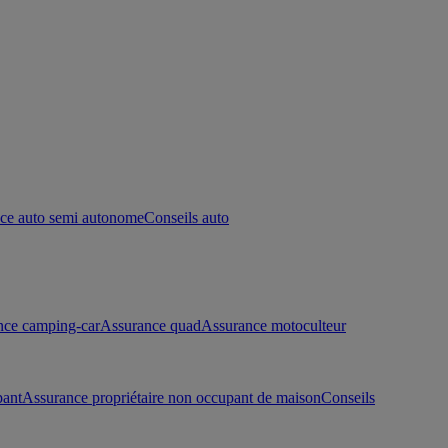
ce auto semi autonome
Conseils auto
nce camping-car
Assurance quad
Assurance motoculteur
pant
Assurance propriétaire non occupant de maison
Conseils