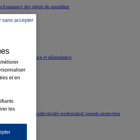
es
Assurance des objets du quotidien
r sans accepter
ues
p
Conseils prévoyance et dépendance
améliorer
ersonnaliser
lées et en
ifiants
rer les
otection juridique collectivités territoriales
Conseils protection
epter