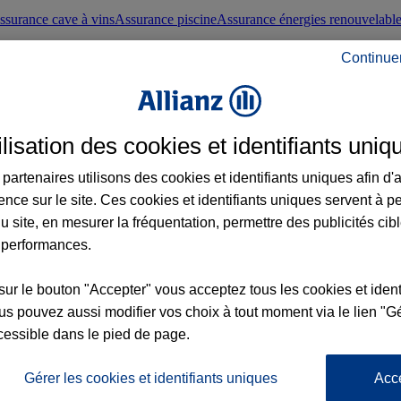
ssurance cave à vins
Assurance piscine
Assurance énergies renouvelabl
Continue
nté frontaliers suisses
Conseils santé
ilisation des cookies et identifiants uniq
évoyance
Assurance dépendance
Assurance obsèques
Assurance handica
partenaires utilisons des cookies et identifiants uniques afin d'
ence sur le site. Ces cookies et identifiants uniques servent à p
nce chat
Conseils animal de compagnie
u site, en mesurer la fréquentation, permettre des publicités cib
 performances.
ents de la vie
Assurance scolaire
Assurance Loisirs
Conseils famille
sur le bouton "Accepter" vous acceptez tous les cookies et ident
s pouvez aussi modifier vos choix à tout moment via le lien "Gé
ticuliers
Protection juridique immobilière
Protection juridique courtiers
Pr
cessible dans le pied de page.
Gérer les cookies et identifiants uniques
Acc