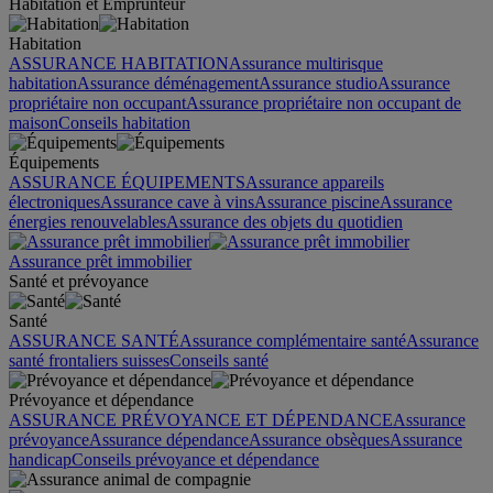
Habitation et Emprunteur
Habitation
ASSURANCE HABITATION
Assurance multirisque
habitation
Assurance déménagement
Assurance studio
Assurance
propriétaire non occupant
Assurance propriétaire non occupant de
maison
Conseils habitation
Équipements
ASSURANCE ÉQUIPEMENTS
Assurance appareils
électroniques
Assurance cave à vins
Assurance piscine
Assurance
énergies renouvelables
Assurance des objets du quotidien
Assurance prêt immobilier
Santé et prévoyance
Santé
ASSURANCE SANTÉ
Assurance complémentaire santé
Assurance
santé frontaliers suisses
Conseils santé
Prévoyance et dépendance
ASSURANCE PRÉVOYANCE ET DÉPENDANCE
Assurance
prévoyance
Assurance dépendance
Assurance obsèques
Assurance
handicap
Conseils prévoyance et dépendance