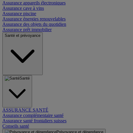
Assurance appareils électroniques
Assurance cave à vins
Assurance piscine
Assurance énergies renouvelables
Assurance des objets du quotidien
Assurance prêt immobilier
Santé et prévoyance
Santé
ASSURANCE SANTÉ
Assurance complémentaire santé
Assurance santé frontaliers suisses
Conseils santé
Prévoyance et dépendance