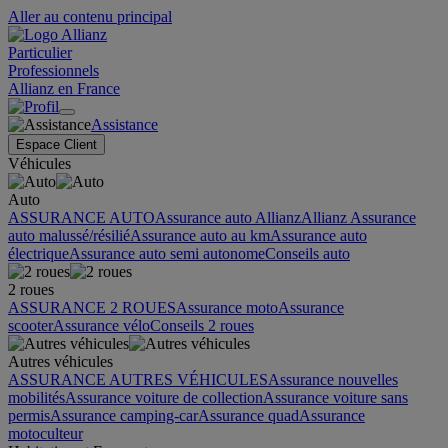
Aller au contenu principal
Particulier
Professionnels
Allianz en France
Assistance
Espace Client
Véhicules
Auto
ASSURANCE AUTO
Assurance auto Allianz
Allianz Assurance
auto malussé/résilié
Assurance auto au km
Assurance auto
électrique
Assurance auto semi autonome
Conseils auto
2 roues
ASSURANCE 2 ROUES
Assurance moto
Assurance
scooter
Assurance vélo
Conseils 2 roues
Autres véhicules
ASSURANCE AUTRES VÉHICULES
Assurance nouvelles
mobilités
Assurance voiture de collection
Assurance voiture sans
permis
Assurance camping-car
Assurance quad
Assurance
motoculteur