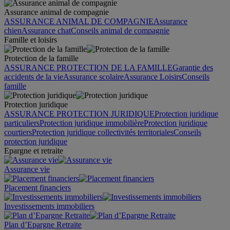
Assurance animal de compagnie
ASSURANCE ANIMAL DE COMPAGNIE
Assurance
chien
Assurance chat
Conseils animal de compagnie
Famille et loisirs
Protection de la famille
ASSURANCE PROTECTION DE LA FAMILLE
Garantie des
accidents de la vie
Assurance scolaire
Assurance Loisirs
Conseils
famille
Protection juridique
ASSURANCE PROTECTION JURIDIQUE
Protection juridique
particuliers
Protection juridique immobilière
Protection juridique
courtiers
Protection juridique collectivités territoriales
Conseils
protection juridique
Epargne et retraite
Assurance vie
Placement financiers
Investissements immobiliers
Plan d’Epargne Retraite