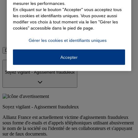
mesurer les performances.
Devis assurance auto
En cliquant sur le bouton "Accepter" vous acceptez tous
les cookies et identifiants uniques. Vous pouvez aussi
Devis assurance habitation
modifier vos choix à tout moment via le lien "Gérer les
cookies" accessible dans le pied de page.
Devis complémentaire santé
Devis assurance emprunteur
Gérer les cookies et identifiants uniques
Découvrir toutes les assurances
Accepter
Soyez vigilant - Agissement frauduleux
Soyez vigilant - Agissement frauduleux
Allianz France est actuellement victime d'agissements frauduleux
sous forme d'e-mails et d'appels téléphoniques utilisant abusivement
le nom de la société ou l'identité de ses collaborateurs et s'appuyant
sur de faux documents.