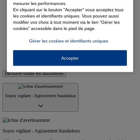
mesurer les performances.
Devis assurance auto
En cliquant sur le bouton "Accepter" vous acceptez tous
les cookies et identifiants uniques. Vous pouvez aussi
Devis assurance habitation
modifier vos choix à tout moment via le lien "Gérer les
cookies" accessible dans le pied de page.
Devis complémentaire santé
Devis assurance emprunteur
Gérer les cookies et identifiants uniques
Devis assurance retraite
Accepter
Devis assurance professionnel
Découvrir toutes les assurances
Soyez vigilant - Agissement frauduleux
Soyez vigilant - Agissement frauduleux