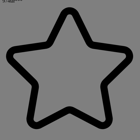
974tar***