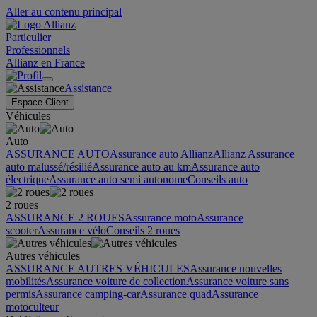
Aller au contenu principal
Particulier
Professionnels
Allianz en France
Assistance
Espace Client
Véhicules
Auto
ASSURANCE AUTO
Assurance auto Allianz
Allianz Assurance
auto malussé/résilié
Assurance auto au km
Assurance auto
électrique
Assurance auto semi autonome
Conseils auto
2 roues
ASSURANCE 2 ROUES
Assurance moto
Assurance
scooter
Assurance vélo
Conseils 2 roues
Autres véhicules
ASSURANCE AUTRES VÉHICULES
Assurance nouvelles
mobilités
Assurance voiture de collection
Assurance voiture sans
permis
Assurance camping-car
Assurance quad
Assurance
motoculteur