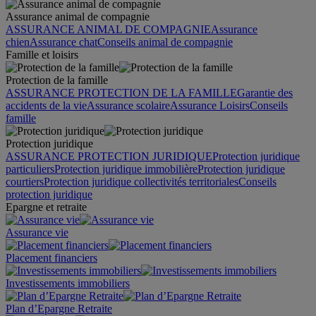
Assurance animal de compagnie
ASSURANCE ANIMAL DE COMPAGNIE
Assurance
chien
Assurance chat
Conseils animal de compagnie
Famille et loisirs
Protection de la famille
ASSURANCE PROTECTION DE LA FAMILLE
Garantie des
accidents de la vie
Assurance scolaire
Assurance Loisirs
Conseils
famille
Protection juridique
ASSURANCE PROTECTION JURIDIQUE
Protection juridique
particuliers
Protection juridique immobilière
Protection juridique
courtiers
Protection juridique collectivités territoriales
Conseils
protection juridique
Epargne et retraite
Assurance vie
Placement financiers
Investissements immobiliers
Plan d’Epargne Retraite