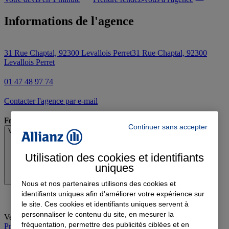
Informations de l'agence
31 Rue Chaptal, 92300 Levallois Perret
31 Rue Chaptal, 92300
Levallois Perret
01 47 48 97 74
Contacter l'agence par e-mail
Fermé
Continuer sans accepter
Voir les horaires
Utilisation des cookies et identifiants
uniques
Nous et nos partenaires utilisons des cookies et
identifiants uniques afin d'améliorer votre expérience sur
le site. Ces cookies et identifiants uniques servent à
personnaliser le contenu du site, en mesurer la
Vendredi
:
09:30-13:00, 14:00-17:30
fréquentation, permettre des publicités ciblées et en
Prendre rendez-vous à l'agence