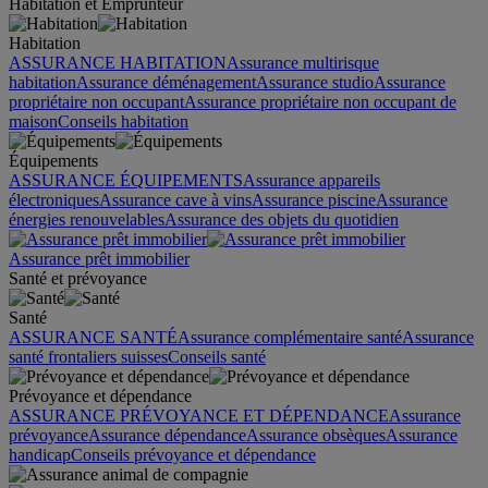
Habitation et Emprunteur
Habitation
ASSURANCE HABITATION
Assurance multirisque
habitation
Assurance déménagement
Assurance studio
Assurance
propriétaire non occupant
Assurance propriétaire non occupant de
maison
Conseils habitation
Équipements
ASSURANCE ÉQUIPEMENTS
Assurance appareils
électroniques
Assurance cave à vins
Assurance piscine
Assurance
énergies renouvelables
Assurance des objets du quotidien
Assurance prêt immobilier
Santé et prévoyance
Santé
ASSURANCE SANTÉ
Assurance complémentaire santé
Assurance
santé frontaliers suisses
Conseils santé
Prévoyance et dépendance
ASSURANCE PRÉVOYANCE ET DÉPENDANCE
Assurance
prévoyance
Assurance dépendance
Assurance obsèques
Assurance
handicap
Conseils prévoyance et dépendance