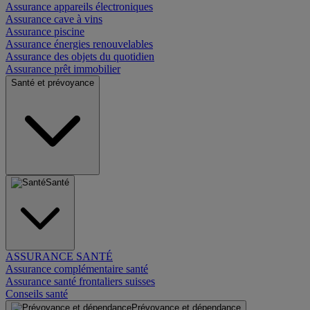
Assurance appareils électroniques
Assurance cave à vins
Assurance piscine
Assurance énergies renouvelables
Assurance des objets du quotidien
Assurance prêt immobilier
Santé et prévoyance
Santé
ASSURANCE SANTÉ
Assurance complémentaire santé
Assurance santé frontaliers suisses
Conseils santé
Prévoyance et dépendance