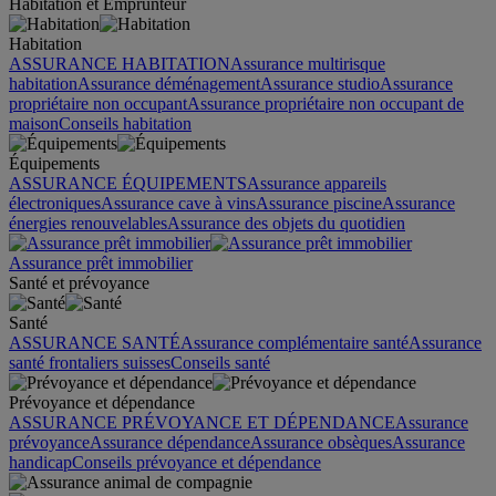
Habitation et Emprunteur
Habitation
ASSURANCE HABITATION
Assurance multirisque
habitation
Assurance déménagement
Assurance studio
Assurance
propriétaire non occupant
Assurance propriétaire non occupant de
maison
Conseils habitation
Équipements
ASSURANCE ÉQUIPEMENTS
Assurance appareils
électroniques
Assurance cave à vins
Assurance piscine
Assurance
énergies renouvelables
Assurance des objets du quotidien
Assurance prêt immobilier
Santé et prévoyance
Santé
ASSURANCE SANTÉ
Assurance complémentaire santé
Assurance
santé frontaliers suisses
Conseils santé
Prévoyance et dépendance
ASSURANCE PRÉVOYANCE ET DÉPENDANCE
Assurance
prévoyance
Assurance dépendance
Assurance obsèques
Assurance
handicap
Conseils prévoyance et dépendance