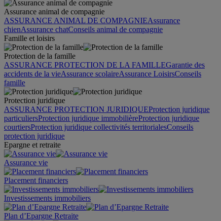
Assurance animal de compagnie
ASSURANCE ANIMAL DE COMPAGNIE
Assurance
chien
Assurance chat
Conseils animal de compagnie
Famille et loisirs
Protection de la famille
ASSURANCE PROTECTION DE LA FAMILLE
Garantie des
accidents de la vie
Assurance scolaire
Assurance Loisirs
Conseils
famille
Protection juridique
ASSURANCE PROTECTION JURIDIQUE
Protection juridique
particuliers
Protection juridique immobilière
Protection juridique
courtiers
Protection juridique collectivités territoriales
Conseils
protection juridique
Epargne et retraite
Assurance vie
Placement financiers
Investissements immobiliers
Plan d’Epargne Retraite