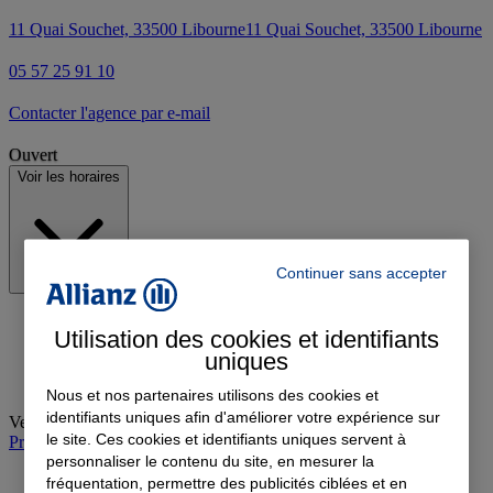
11 Quai Souchet, 33500 Libourne
11 Quai Souchet, 33500 Libourne
05 57 25 91 10
Contacter l'agence par e-mail
Ouvert
Voir les horaires
Continuer sans accepter
Utilisation des cookies et identifiants
uniques
Nous et nos partenaires utilisons des cookies et
identifiants uniques afin d'améliorer votre expérience sur
Vendredi
:
09:00-12:30, 14:00-17:00
le site. Ces cookies et identifiants uniques servent à
Prendre rendez-vous à l'agence
personnaliser le contenu du site, en mesurer la
fréquentation, permettre des publicités ciblées et en