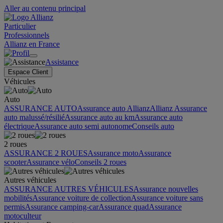
Aller au contenu principal
Particulier
Professionnels
Allianz en France
Assistance
Espace Client
Véhicules
Auto
ASSURANCE AUTO
Assurance auto Allianz
Allianz Assurance
auto malussé/résilié
Assurance auto au km
Assurance auto
électrique
Assurance auto semi autonome
Conseils auto
2 roues
ASSURANCE 2 ROUES
Assurance moto
Assurance
scooter
Assurance vélo
Conseils 2 roues
Autres véhicules
ASSURANCE AUTRES VÉHICULES
Assurance nouvelles
mobilités
Assurance voiture de collection
Assurance voiture sans
permis
Assurance camping-car
Assurance quad
Assurance
motoculteur