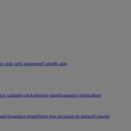
ce auto semi autonome
Conseils auto
nce camping-car
Assurance quad
Assurance motoculteur
pant
Assurance propriétaire non occupant de maison
Conseils