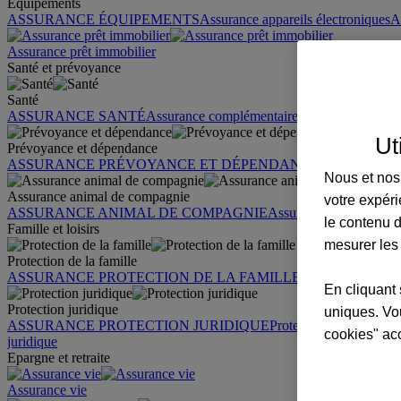
Équipements
ASSURANCE ÉQUIPEMENTS
Assurance appareils électroniques
A
Assurance prêt immobilier
Santé et prévoyance
Santé
ASSURANCE SANTÉ
Assurance complémentaire santé
Assurance sa
Ut
Prévoyance et dépendance
ASSURANCE PRÉVOYANCE ET DÉPENDANCE
Assurance pr
Nous et nos 
Assurance animal de compagnie
votre expéri
ASSURANCE ANIMAL DE COMPAGNIE
Assurance chien
Assura
le contenu d
Famille et loisirs
mesurer les
Protection de la famille
ASSURANCE PROTECTION DE LA FAMILLE
Garantie des accid
En cliquant 
Protection juridique
uniques. Vou
ASSURANCE PROTECTION JURIDIQUE
Protection juridique par
cookies" ac
juridique
Epargne et retraite
Assurance vie