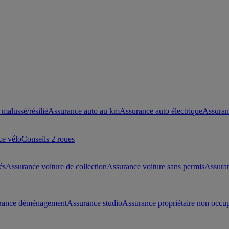
malussé/résilié
Assurance auto au km
Assurance auto électrique
Assuran
ce vélo
Conseils 2 roues
és
Assurance voiture de collection
Assurance voiture sans permis
Assura
rance déménagement
Assurance studio
Assurance propriétaire non occu