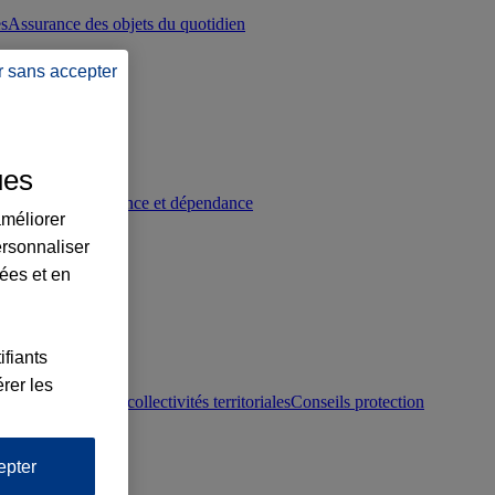
es
Assurance des objets du quotidien
r sans accepter
ues
p
Conseils prévoyance et dépendance
améliorer
ersonnaliser
lées et en
ifiants
rer les
otection juridique collectivités territoriales
Conseils protection
epter