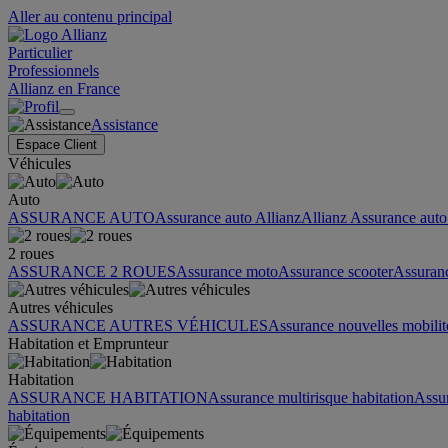
Aller au contenu principal
Particulier
Professionnels
Allianz en France
Assistance
Espace Client
Véhicules
Auto
ASSURANCE AUTO
Assurance auto Allianz
Allianz Assurance auto 
2 roues
ASSURANCE 2 ROUES
Assurance moto
Assurance scooter
Assuran
Autres véhicules
ASSURANCE AUTRES VÉHICULES
Assurance nouvelles mobilit
Habitation et Emprunteur
Habitation
ASSURANCE HABITATION
Assurance multirisque habitation
Assu
habitation