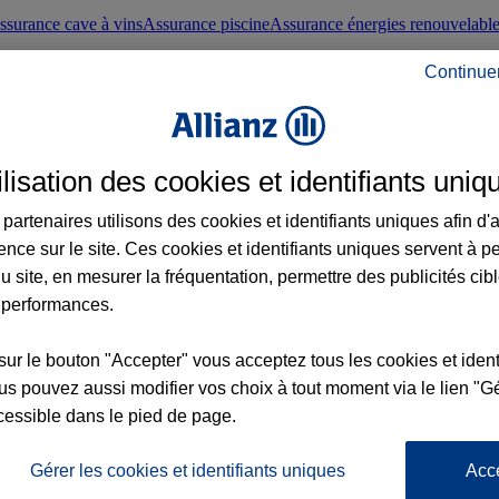
ssurance cave à vins
Assurance piscine
Assurance énergies renouvelabl
Continue
nté frontaliers suisses
Conseils santé
ilisation des cookies et identifiants uniq
évoyance
Assurance dépendance
Assurance obsèques
Assurance handica
partenaires utilisons des cookies et identifiants uniques afin d'
ence sur le site. Ces cookies et identifiants uniques servent à p
nce chat
Conseils animal de compagnie
u site, en mesurer la fréquentation, permettre des publicités cib
 performances.
ents de la vie
Assurance scolaire
Assurance Loisirs
Conseils famille
sur le bouton "Accepter" vous acceptez tous les cookies et ident
s pouvez aussi modifier vos choix à tout moment via le lien "Gé
ticuliers
Protection juridique immobilière
Protection juridique courtiers
Pr
cessible dans le pied de page.
Gérer les cookies et identifiants uniques
Acc