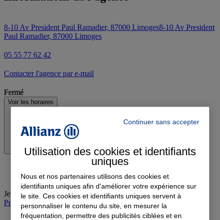
8-10 Av President Paul Ramadier, 87000 Limoges
8-10 Av President
Paul Ramadier, 87000 Limoges
05 55 77 62 42
Contacter l'agence par e-mail
Fermé
Voir les horaires
Continuer sans accepter
Utilisation des cookies et identifiants
uniques
Nous et nos partenaires utilisons des cookies et
identifiants uniques afin d'améliorer votre expérience sur
Jeudi
:
09:00-12:00, 14:00-18:00
le site. Ces cookies et identifiants uniques servent à
Prendre rendez-vous à l'agence et en vidéo
personnaliser le contenu du site, en mesurer la
fréquentation, permettre des publicités ciblées et en