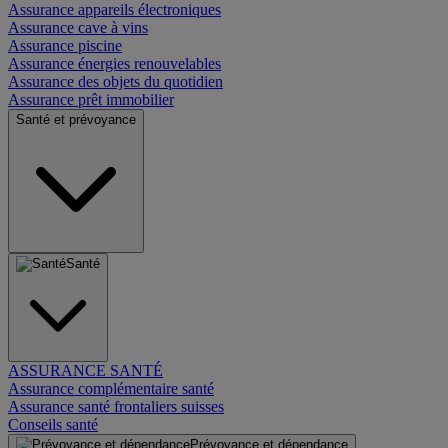
Assurance appareils électroniques
Assurance cave à vins
Assurance piscine
Assurance énergies renouvelables
Assurance des objets du quotidien
Assurance prêt immobilier
Santé et prévoyance
Santé
ASSURANCE SANTÉ
Assurance complémentaire santé
Assurance santé frontaliers suisses
Conseils santé
Prévoyance et dépendance