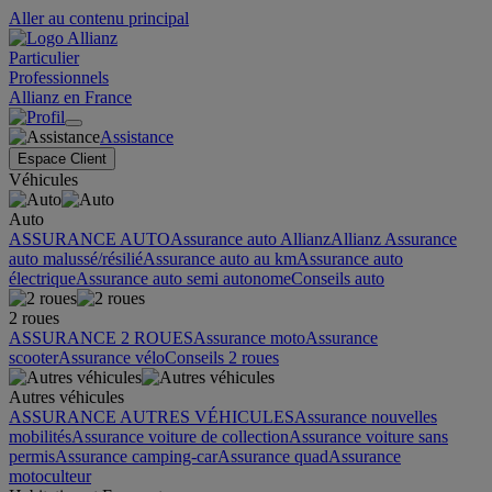
Aller au contenu principal
Particulier
Professionnels
Allianz en France
Assistance
Espace Client
Véhicules
Auto
ASSURANCE AUTO
Assurance auto Allianz
Allianz Assurance
auto malussé/résilié
Assurance auto au km
Assurance auto
électrique
Assurance auto semi autonome
Conseils auto
2 roues
ASSURANCE 2 ROUES
Assurance moto
Assurance
scooter
Assurance vélo
Conseils 2 roues
Autres véhicules
ASSURANCE AUTRES VÉHICULES
Assurance nouvelles
mobilités
Assurance voiture de collection
Assurance voiture sans
permis
Assurance camping-car
Assurance quad
Assurance
motoculteur