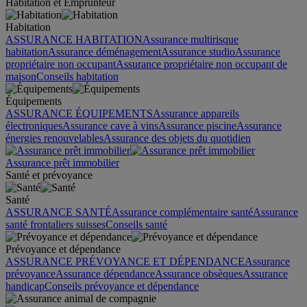
Habitation et Emprunteur
Habitation
ASSURANCE HABITATION
Assurance multirisque
habitation
Assurance déménagement
Assurance studio
Assurance
propriétaire non occupant
Assurance propriétaire non occupant de
maison
Conseils habitation
Équipements
ASSURANCE ÉQUIPEMENTS
Assurance appareils
électroniques
Assurance cave à vins
Assurance piscine
Assurance
énergies renouvelables
Assurance des objets du quotidien
Assurance prêt immobilier
Santé et prévoyance
Santé
ASSURANCE SANTÉ
Assurance complémentaire santé
Assurance
santé frontaliers suisses
Conseils santé
Prévoyance et dépendance
ASSURANCE PRÉVOYANCE ET DÉPENDANCE
Assurance
prévoyance
Assurance dépendance
Assurance obsèques
Assurance
handicap
Conseils prévoyance et dépendance