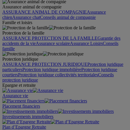
Assurance animal de compagnie
ASSURANCE ANIMAL DE COMPAGNIE
Assurance
chien
Assurance chat
Conseils animal de compagnie
Famille et loisirs
Protection de la famille
ASSURANCE PROTECTION DE LA FAMILLE
Garantie des
accidents de la vie
Assurance scolaire
Assurance Loisirs
Conseils
famille
Protection juridique
ASSURANCE PROTECTION JURIDIQUE
Protection juridique
particuliers
Protection juridique immobilière
Protection juridique
courtiers
Protection juridique collectivités territoriales
Conseils
protection juridique
Epargne et retraite
Assurance vie
Placement financiers
Investissements immobiliers
Plan d’Epargne Retraite