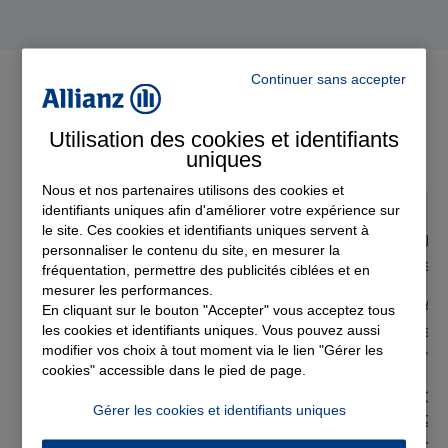
Agent
Continuer sans accepter
Les offres
du moment
Utilisation des cookies et identifiants
uniques
Nous et nos partenaires utilisons des cookies et
identifiants uniques afin d'améliorer votre expérience sur
le site. Ces cookies et identifiants uniques servent à
Assurance Auto
Jus
personnaliser le contenu du site, en mesurer la
Anne PEYRON
sur
fréquentation, permettre des publicités ciblées et en
3 900 garages agréés partout en
mesurer les performances.
France sans avance de frais
A t
En cliquant sur le bouton "Accepter" vous acceptez tous
sur
Agent
les cookies et identifiants uniques. Vous pouvez aussi
modifier vos choix à tout moment via le lien "Gérer les
mo
cookies" accessible dans le pied de page.
Off
Gérer les cookies et identifiants uniques
202
ag