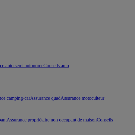
ce auto semi autonome
Conseils auto
nce camping-car
Assurance quad
Assurance motoculteur
pant
Assurance propriétaire non occupant de maison
Conseils