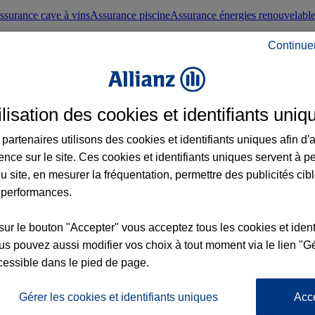
ssurance cave à vins
Assurance piscine
Assurance énergies renouvelabl
Continue
nté frontaliers suisses
Conseils santé
ilisation des cookies et identifiants uniq
évoyance
Assurance dépendance
Assurance obsèques
Assurance handica
partenaires utilisons des cookies et identifiants uniques afin d'
ence sur le site. Ces cookies et identifiants uniques servent à p
nce chat
Conseils animal de compagnie
u site, en mesurer la fréquentation, permettre des publicités cib
 performances.
ents de la vie
Assurance scolaire
Assurance Loisirs
Conseils famille
sur le bouton "Accepter" vous acceptez tous les cookies et ident
s pouvez aussi modifier vos choix à tout moment via le lien "Gé
ticuliers
Protection juridique immobilière
Protection juridique courtiers
Pr
cessible dans le pied de page.
Gérer les cookies et identifiants uniques
Acc