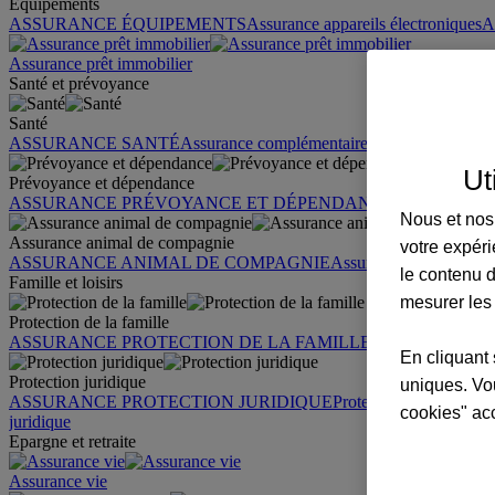
Équipements
ASSURANCE ÉQUIPEMENTS
Assurance appareils électroniques
A
Assurance prêt immobilier
Santé et prévoyance
Santé
ASSURANCE SANTÉ
Assurance complémentaire santé
Assurance sa
Ut
Prévoyance et dépendance
ASSURANCE PRÉVOYANCE ET DÉPENDANCE
Assurance pr
Nous et nos 
Assurance animal de compagnie
votre expéri
ASSURANCE ANIMAL DE COMPAGNIE
Assurance chien
Assura
le contenu d
Famille et loisirs
mesurer les
Protection de la famille
ASSURANCE PROTECTION DE LA FAMILLE
Garantie des accid
En cliquant 
Protection juridique
uniques. Vou
ASSURANCE PROTECTION JURIDIQUE
Protection juridique par
cookies" ac
juridique
Epargne et retraite
Assurance vie