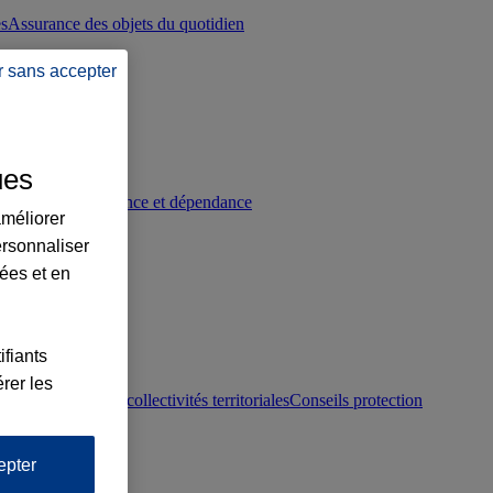
es
Assurance des objets du quotidien
r sans accepter
ues
p
Conseils prévoyance et dépendance
améliorer
ersonnaliser
lées et en
ifiants
rer les
otection juridique collectivités territoriales
Conseils protection
epter