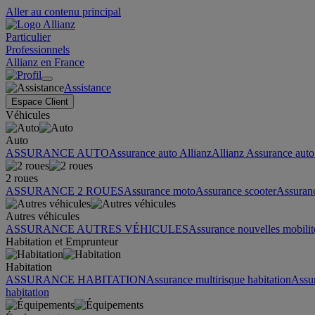
Aller au contenu principal
Particulier
Professionnels
Allianz en France
Assistance
Espace Client
Véhicules
Auto
ASSURANCE AUTO
Assurance auto Allianz
Allianz Assurance auto 
2 roues
ASSURANCE 2 ROUES
Assurance moto
Assurance scooter
Assuran
Autres véhicules
ASSURANCE AUTRES VÉHICULES
Assurance nouvelles mobilit
Habitation et Emprunteur
Habitation
ASSURANCE HABITATION
Assurance multirisque habitation
Assu
habitation