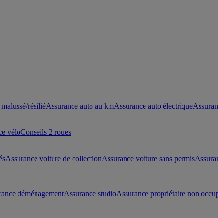
malussé/résilié
Assurance auto au km
Assurance auto électrique
Assuran
ce vélo
Conseils 2 roues
és
Assurance voiture de collection
Assurance voiture sans permis
Assura
rance déménagement
Assurance studio
Assurance propriétaire non occu