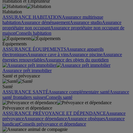
Habitation et Emprunteur
Habitation
ASSURANCE HABITATION
Assurance multirisque
habitation
Assurance déménagement
Assurance studio
Assurance
propriétaire non occupant
Assurance propriétaire non occupant de
maison
Conseils habitation
Équipements
ASSURANCE ÉQUIPEMENTS
Assurance appareils
électroniques
Assurance cave à vins
Assurance piscine
Assurance
énergies renouvelables
Assurance des objets du quotidien
Assurance prêt immobilier
Santé et prévoyance
Santé
ASSURANCE SANTÉ
Assurance complémentaire santé
Assurance
santé frontaliers suisses
Conseils santé
Prévoyance et dépendance
ASSURANCE PRÉVOYANCE ET DÉPENDANCE
Assurance
prévoyance
Assurance dépendance
Assurance obsèques
Assurance
handicap
Conseils prévoyance et dépendance