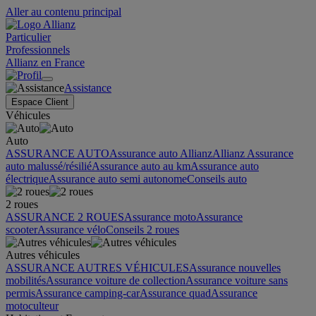
Aller au contenu principal
Particulier
Professionnels
Allianz en France
Assistance
Espace Client
Véhicules
Auto
ASSURANCE AUTO
Assurance auto Allianz
Allianz Assurance
auto malussé/résilié
Assurance auto au km
Assurance auto
électrique
Assurance auto semi autonome
Conseils auto
2 roues
ASSURANCE 2 ROUES
Assurance moto
Assurance
scooter
Assurance vélo
Conseils 2 roues
Autres véhicules
ASSURANCE AUTRES VÉHICULES
Assurance nouvelles
mobilités
Assurance voiture de collection
Assurance voiture sans
permis
Assurance camping-car
Assurance quad
Assurance
motoculteur