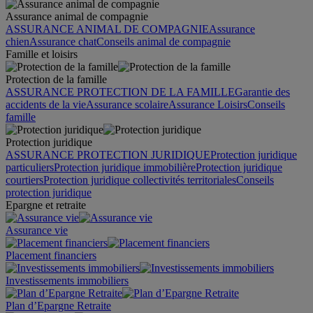
Assurance animal de compagnie
ASSURANCE ANIMAL DE COMPAGNIE
Assurance
chien
Assurance chat
Conseils animal de compagnie
Famille et loisirs
Protection de la famille
ASSURANCE PROTECTION DE LA FAMILLE
Garantie des
accidents de la vie
Assurance scolaire
Assurance Loisirs
Conseils
famille
Protection juridique
ASSURANCE PROTECTION JURIDIQUE
Protection juridique
particuliers
Protection juridique immobilière
Protection juridique
courtiers
Protection juridique collectivités territoriales
Conseils
protection juridique
Epargne et retraite
Assurance vie
Placement financiers
Investissements immobiliers
Plan d’Epargne Retraite