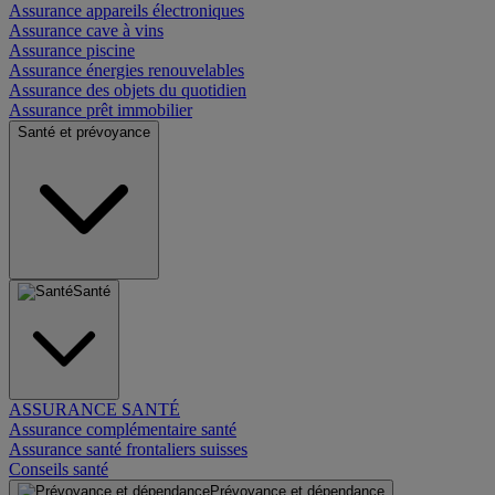
Assurance appareils électroniques
Assurance cave à vins
Assurance piscine
Assurance énergies renouvelables
Assurance des objets du quotidien
Assurance prêt immobilier
Santé et prévoyance
Santé
ASSURANCE SANTÉ
Assurance complémentaire santé
Assurance santé frontaliers suisses
Conseils santé
Prévoyance et dépendance