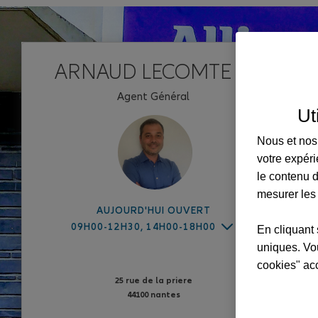
ARNAUD LECOMTE EI
Agent Général
Ut
Nous et nos 
votre expéri
le contenu d
mesurer les
AUJOURD'HUI OUVERT
09H00-12H30, 14H00-18H00
En cliquant 
uniques. Vou
cookies" ac
25 rue de la priere
44100 nantes