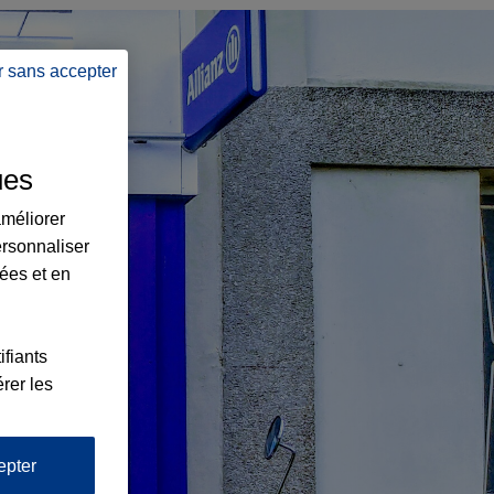
r sans accepter
ues
améliorer
ersonnaliser
lées et en
ifiants
rer les
epter