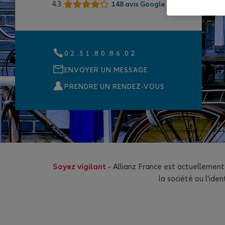
4.3
148 avis Google
0 2 .5 1 .8 0 .8 6 .0 2
ENVOYER UN MESSAGE
PRENDRE UN RENDEZ-VOUS
Soyez vigilant -
Allianz France est actuellement
la société ou l'id