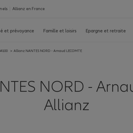
nels
Allianz en France
é et prévoyance
Famille et loisirs
Epargne et retraite
44100
>
Allianz NANTES NORD - Arnaud LECOMTE
ANTES NORD - Arna
Allianz