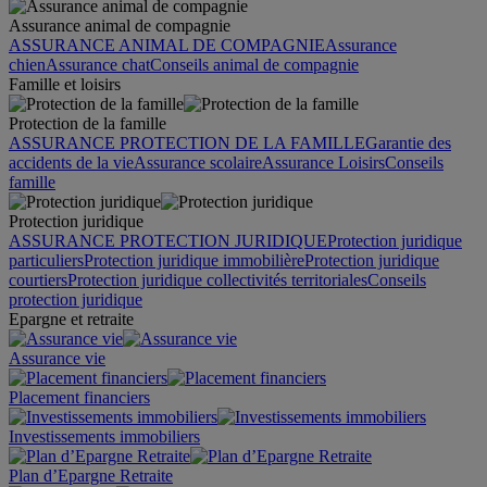
Assurance animal de compagnie
ASSURANCE ANIMAL DE COMPAGNIE
Assurance
chien
Assurance chat
Conseils animal de compagnie
Famille et loisirs
Protection de la famille
ASSURANCE PROTECTION DE LA FAMILLE
Garantie des
accidents de la vie
Assurance scolaire
Assurance Loisirs
Conseils
famille
Protection juridique
ASSURANCE PROTECTION JURIDIQUE
Protection juridique
particuliers
Protection juridique immobilière
Protection juridique
courtiers
Protection juridique collectivités territoriales
Conseils
protection juridique
Epargne et retraite
Assurance vie
Placement financiers
Investissements immobiliers
Plan d’Epargne Retraite