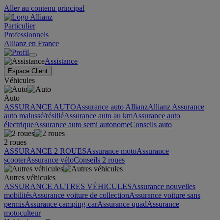
Aller au contenu principal
Particulier
Professionnels
Allianz en France
Assistance
Espace Client
Véhicules
Auto
ASSURANCE AUTO
Assurance auto Allianz
Allianz Assurance
auto malussé/résilié
Assurance auto au km
Assurance auto
électrique
Assurance auto semi autonome
Conseils auto
2 roues
ASSURANCE 2 ROUES
Assurance moto
Assurance
scooter
Assurance vélo
Conseils 2 roues
Autres véhicules
ASSURANCE AUTRES VÉHICULES
Assurance nouvelles
mobilités
Assurance voiture de collection
Assurance voiture sans
permis
Assurance camping-car
Assurance quad
Assurance
motoculteur