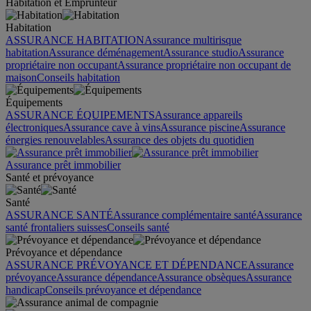
Habitation et Emprunteur
Habitation
ASSURANCE HABITATION
Assurance multirisque
habitation
Assurance déménagement
Assurance studio
Assurance
propriétaire non occupant
Assurance propriétaire non occupant de
maison
Conseils habitation
Équipements
ASSURANCE ÉQUIPEMENTS
Assurance appareils
électroniques
Assurance cave à vins
Assurance piscine
Assurance
énergies renouvelables
Assurance des objets du quotidien
Assurance prêt immobilier
Santé et prévoyance
Santé
ASSURANCE SANTÉ
Assurance complémentaire santé
Assurance
santé frontaliers suisses
Conseils santé
Prévoyance et dépendance
ASSURANCE PRÉVOYANCE ET DÉPENDANCE
Assurance
prévoyance
Assurance dépendance
Assurance obsèques
Assurance
handicap
Conseils prévoyance et dépendance