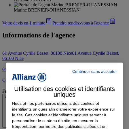
Marine BRENIER-OHANESSIAN
Votre devis en 1 minute
Prendre rendez-vous à l'agence
Informations de l'agence
61 Avenue Cyrille Besset, 06100 Nice
61 Avenue Cyrille Besset,
06100 Nice
04 93 84 17 69
Continuer sans accepter
Contacter l'agence par e-mail
Utilisation des cookies et identifiants
Fermé
uniques
Voir les horaires
Nous et nos partenaires utilisons des cookies et
identifiants uniques afin d'améliorer votre expérience sur
le site. Ces cookies et identifiants uniques servent à
personnaliser le contenu du site, en mesurer la
fréquentation, permettre des publicités ciblées et en