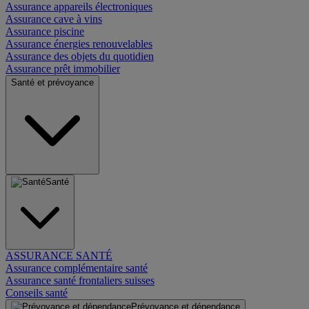
Assurance appareils électroniques
Assurance cave à vins
Assurance piscine
Assurance énergies renouvelables
Assurance des objets du quotidien
Assurance prêt immobilier
Santé et prévoyance
Santé
ASSURANCE SANTÉ
Assurance complémentaire santé
Assurance santé frontaliers suisses
Conseils santé
Prévoyance et dépendance