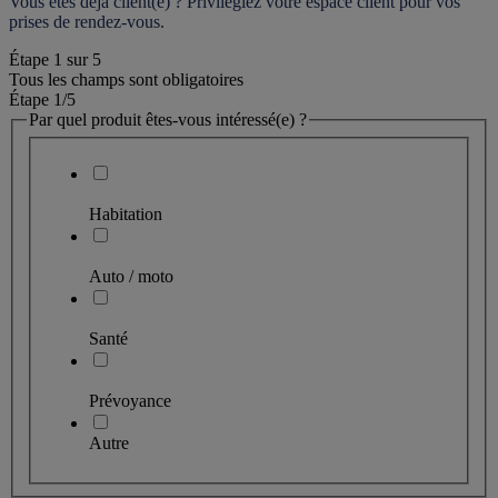
Vous êtes déjà client(e) ? Privilégiez votre espace client pour vos 
prises de rendez-vous.
Étape
1
sur
5
Tous les champs sont obligatoires
Étape 1
/5
Par quel produit êtes-vous intéressé(e) ?
Habitation
Auto / moto
Santé
Prévoyance
Autre