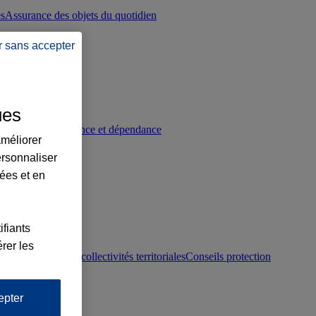
es
Assurance des objets du quotidien
r sans accepter
ues
p
Conseils prévoyance et dépendance
améliorer
ersonnaliser
lées et en
ifiants
rer les
otection juridique collectivités territoriales
Conseils protection
epter