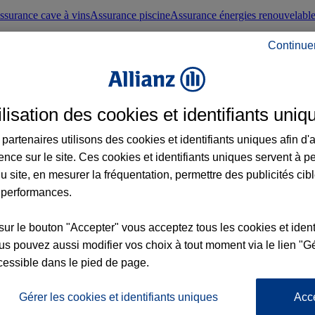
ssurance cave à vins
Assurance piscine
Assurance énergies renouvelabl
Continue
nté frontaliers suisses
Conseils santé
ilisation des cookies et identifiants uniq
évoyance
Assurance dépendance
Assurance obsèques
Assurance handica
partenaires utilisons des cookies et identifiants uniques afin d'
ence sur le site. Ces cookies et identifiants uniques servent à p
nce chat
Conseils animal de compagnie
u site, en mesurer la fréquentation, permettre des publicités cib
 performances.
ents de la vie
Assurance scolaire
Assurance Loisirs
Conseils famille
sur le bouton "Accepter" vous acceptez tous les cookies et ident
s pouvez aussi modifier vos choix à tout moment via le lien "Gé
ticuliers
Protection juridique immobilière
Protection juridique courtiers
Pr
cessible dans le pied de page.
Gérer les cookies et identifiants uniques
Acc