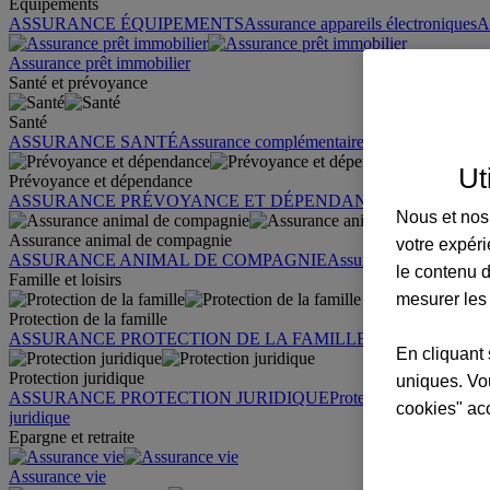
Équipements
ASSURANCE ÉQUIPEMENTS
Assurance appareils électroniques
A
Assurance prêt immobilier
Santé et prévoyance
Santé
ASSURANCE SANTÉ
Assurance complémentaire santé
Assurance sa
Ut
Prévoyance et dépendance
ASSURANCE PRÉVOYANCE ET DÉPENDANCE
Assurance pr
Nous et nos 
Assurance animal de compagnie
votre expéri
ASSURANCE ANIMAL DE COMPAGNIE
Assurance chien
Assura
le contenu d
Famille et loisirs
mesurer les
Protection de la famille
ASSURANCE PROTECTION DE LA FAMILLE
Garantie des accid
En cliquant 
Protection juridique
uniques. Vou
ASSURANCE PROTECTION JURIDIQUE
Protection juridique par
cookies" ac
juridique
Epargne et retraite
Assurance vie