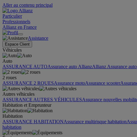
Aller au contenu principal
Particulier
Professionnels
Allianz en France
Assistance
Espace Client
Véhicules
Auto
ASSURANCE AUTO
Assurance auto Allianz
Allianz Assurance auto 
2 roues
ASSURANCE 2 ROUES
Assurance moto
Assurance scooter
Assuran
Autres véhicules
ASSURANCE AUTRES VÉHICULES
Assurance nouvelles mobilit
Habitation et Emprunteur
Habitation
ASSURANCE HABITATION
Assurance multirisque habitation
Assu
habitation