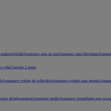
malussé/résilié
Assurance auto au km
Assurance auto électrique
Assuran
ce vélo
Conseils 2 roues
és
Assurance voiture de collection
Assurance voiture sans permis
Assura
rance déménagement
Assurance studio
Assurance propriétaire non occu