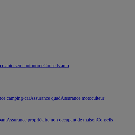
ce auto semi autonome
Conseils auto
nce camping-car
Assurance quad
Assurance motoculteur
pant
Assurance propriétaire non occupant de maison
Conseils