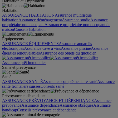
Habitation et Emprunteur
Habitation
ASSURANCE HABITATION
Assurance multirisque
habitation
Assurance déménagement
Assurance studio
Assurance
propriétaire non occupant
Assurance propriétaire non occupant de
maison
Conseils habitation
Équipements
ASSURANCE ÉQUIPEMENTS
Assurance appareils
électroniques
Assurance cave à vins
Assurance piscine
Assurance
énergies renouvelables
Assurance des objets du quotidien
Assurance prêt immobilier
Santé et prévoyance
Santé
ASSURANCE SANTÉ
Assurance complémentaire santé
Assurance
santé frontaliers suisses
Conseils santé
Prévoyance et dépendance
ASSURANCE PRÉVOYANCE ET DÉPENDANCE
Assurance
prévoyance
Assurance dépendance
Assurance obsèques
Assurance
handicap
Conseils prévoyance et dépendance