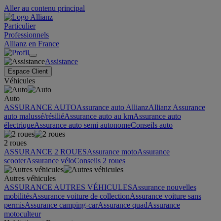
Aller au contenu principal
Particulier
Professionnels
Allianz en France
Assistance
Espace Client
Véhicules
Auto
ASSURANCE AUTO
Assurance auto Allianz
Allianz Assurance
auto malussé/résilié
Assurance auto au km
Assurance auto
électrique
Assurance auto semi autonome
Conseils auto
2 roues
ASSURANCE 2 ROUES
Assurance moto
Assurance
scooter
Assurance vélo
Conseils 2 roues
Autres véhicules
ASSURANCE AUTRES VÉHICULES
Assurance nouvelles
mobilités
Assurance voiture de collection
Assurance voiture sans
permis
Assurance camping-car
Assurance quad
Assurance
motoculteur