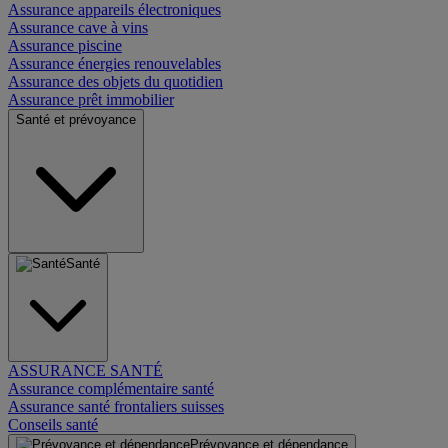
Assurance appareils électroniques
Assurance cave à vins
Assurance piscine
Assurance énergies renouvelables
Assurance des objets du quotidien
Assurance prêt immobilier
Santé et prévoyance
Santé
ASSURANCE SANTÉ
Assurance complémentaire santé
Assurance santé frontaliers suisses
Conseils santé
Prévoyance et dépendance