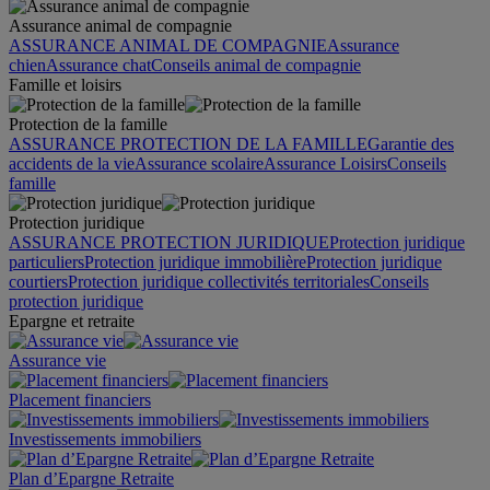
Assurance animal de compagnie
ASSURANCE ANIMAL DE COMPAGNIE
Assurance
chien
Assurance chat
Conseils animal de compagnie
Famille et loisirs
Protection de la famille
ASSURANCE PROTECTION DE LA FAMILLE
Garantie des
accidents de la vie
Assurance scolaire
Assurance Loisirs
Conseils
famille
Protection juridique
ASSURANCE PROTECTION JURIDIQUE
Protection juridique
particuliers
Protection juridique immobilière
Protection juridique
courtiers
Protection juridique collectivités territoriales
Conseils
protection juridique
Epargne et retraite
Assurance vie
Placement financiers
Investissements immobiliers
Plan d’Epargne Retraite