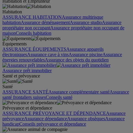
Habitation et Emprunteur
Habitation
ASSURANCE HABITATION
Assurance multirisque
habitation
Assurance déménagement
Assurance studio
Assurance
propriétaire non occupant
Assurance propriétaire non occupant de
maison
Conseils habitation
Équipements
ASSURANCE ÉQUIPEMENTS
Assurance appareils
électroniques
Assurance cave à vins
Assurance piscine
Assurance
énergies renouvelables
Assurance des objets du quotidien
Assurance prêt immobilier
Santé et prévoyance
Santé
ASSURANCE SANTÉ
Assurance complémentaire santé
Assurance
santé frontaliers suisses
Conseils santé
Prévoyance et dépendance
ASSURANCE PRÉVOYANCE ET DÉPENDANCE
Assurance
prévoyance
Assurance dépendance
Assurance obsèques
Assurance
handicap
Conseils prévoyance et dépendance