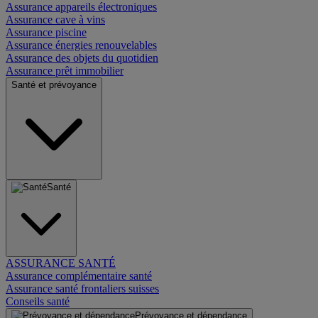
Assurance appareils électroniques
Assurance cave à vins
Assurance piscine
Assurance énergies renouvelables
Assurance des objets du quotidien
Assurance prêt immobilier
Santé et prévoyance
Santé
ASSURANCE SANTÉ
Assurance complémentaire santé
Assurance santé frontaliers suisses
Conseils santé
Prévoyance et dépendance