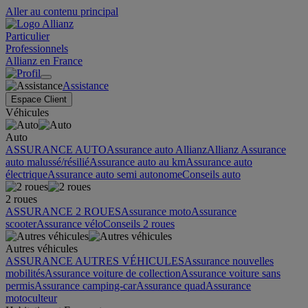
Aller au contenu principal
Particulier
Professionnels
Allianz en France
Assistance
Espace Client
Véhicules
Auto
ASSURANCE AUTO
Assurance auto Allianz
Allianz Assurance
auto malussé/résilié
Assurance auto au km
Assurance auto
électrique
Assurance auto semi autonome
Conseils auto
2 roues
ASSURANCE 2 ROUES
Assurance moto
Assurance
scooter
Assurance vélo
Conseils 2 roues
Autres véhicules
ASSURANCE AUTRES VÉHICULES
Assurance nouvelles
mobilités
Assurance voiture de collection
Assurance voiture sans
permis
Assurance camping-car
Assurance quad
Assurance
motoculteur