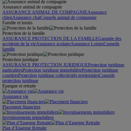
Assurance animal de compagnie
ASSURANCE ANIMAL DE COMPAGNIE
Assurance
chien
Assurance chat
Conseils animal de compagnie
Famille et loisirs
Protection de la famille
ASSURANCE PROTECTION DE LA FAMILLE
Garantie des
accidents de la vie
Assurance scolaire
Assurance Loisirs
Conseils
famille
Protection juridique
ASSURANCE PROTECTION JURIDIQUE
Protection juridique
particuliers
Protection juridique immobilière
Protection juridique
courtiers
Protection juridique collectivités territoriales
Conseils
protection juridique
Epargne et retraite
Assurance vie
Placement financiers
Investissements immobiliers
Plan d’Epargne Retraite