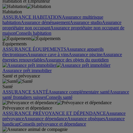
Habitation et Emprunteur
Habitation
ASSURANCE HABITATION
Assurance multirisque
habitation
Assurance déménagement
Assurance studio
Assurance
propriétaire non occupant
Assurance propriétaire non occupant de
maison
Conseils habitation
Équipements
ASSURANCE ÉQUIPEMENTS
Assurance appareils
électroniques
Assurance cave à vins
Assurance piscine
Assurance
énergies renouvelables
Assurance des objets du quotidien
Assurance prêt immobilier
Santé et prévoyance
Santé
ASSURANCE SANTÉ
Assurance complémentaire santé
Assurance
santé frontaliers suisses
Conseils santé
Prévoyance et dépendance
ASSURANCE PRÉVOYANCE ET DÉPENDANCE
Assurance
prévoyance
Assurance dépendance
Assurance obsèques
Assurance
handicap
Conseils prévoyance et dépendance