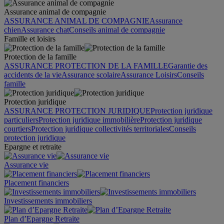
Assurance animal de compagnie
ASSURANCE ANIMAL DE COMPAGNIE
Assurance
chien
Assurance chat
Conseils animal de compagnie
Famille et loisirs
Protection de la famille
ASSURANCE PROTECTION DE LA FAMILLE
Garantie des
accidents de la vie
Assurance scolaire
Assurance Loisirs
Conseils
famille
Protection juridique
ASSURANCE PROTECTION JURIDIQUE
Protection juridique
particuliers
Protection juridique immobilière
Protection juridique
courtiers
Protection juridique collectivités territoriales
Conseils
protection juridique
Epargne et retraite
Assurance vie
Placement financiers
Investissements immobiliers
Plan d’Epargne Retraite