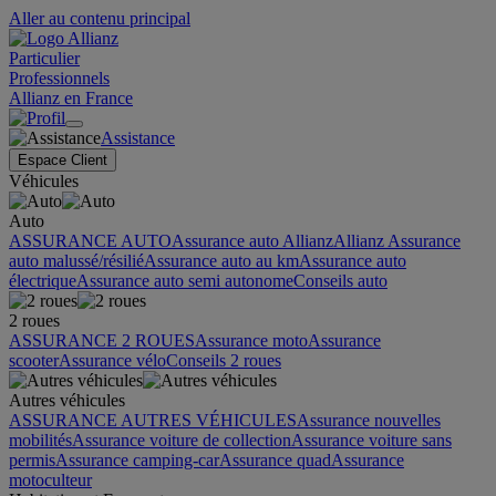
Aller au contenu principal
Particulier
Professionnels
Allianz en France
Assistance
Espace Client
Véhicules
Auto
ASSURANCE AUTO
Assurance auto Allianz
Allianz Assurance
auto malussé/résilié
Assurance auto au km
Assurance auto
électrique
Assurance auto semi autonome
Conseils auto
2 roues
ASSURANCE 2 ROUES
Assurance moto
Assurance
scooter
Assurance vélo
Conseils 2 roues
Autres véhicules
ASSURANCE AUTRES VÉHICULES
Assurance nouvelles
mobilités
Assurance voiture de collection
Assurance voiture sans
permis
Assurance camping-car
Assurance quad
Assurance
motoculteur