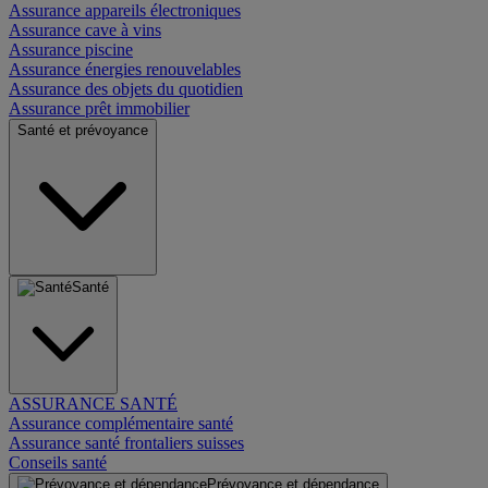
Assurance appareils électroniques
Assurance cave à vins
Assurance piscine
Assurance énergies renouvelables
Assurance des objets du quotidien
Assurance prêt immobilier
Santé et prévoyance
Santé
ASSURANCE SANTÉ
Assurance complémentaire santé
Assurance santé frontaliers suisses
Conseils santé
Prévoyance et dépendance