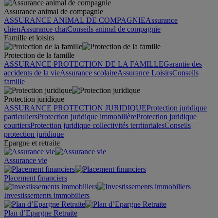
Assurance animal de compagnie
ASSURANCE ANIMAL DE COMPAGNIE
Assurance
chien
Assurance chat
Conseils animal de compagnie
Famille et loisirs
Protection de la famille
ASSURANCE PROTECTION DE LA FAMILLE
Garantie des
accidents de la vie
Assurance scolaire
Assurance Loisirs
Conseils
famille
Protection juridique
ASSURANCE PROTECTION JURIDIQUE
Protection juridique
particuliers
Protection juridique immobilière
Protection juridique
courtiers
Protection juridique collectivités territoriales
Conseils
protection juridique
Epargne et retraite
Assurance vie
Placement financiers
Investissements immobiliers
Plan d’Epargne Retraite