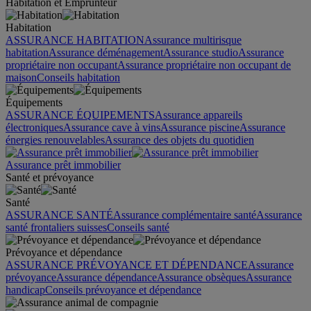
Habitation et Emprunteur
Habitation
ASSURANCE HABITATION
Assurance multirisque
habitation
Assurance déménagement
Assurance studio
Assurance
propriétaire non occupant
Assurance propriétaire non occupant de
maison
Conseils habitation
Équipements
ASSURANCE ÉQUIPEMENTS
Assurance appareils
électroniques
Assurance cave à vins
Assurance piscine
Assurance
énergies renouvelables
Assurance des objets du quotidien
Assurance prêt immobilier
Santé et prévoyance
Santé
ASSURANCE SANTÉ
Assurance complémentaire santé
Assurance
santé frontaliers suisses
Conseils santé
Prévoyance et dépendance
ASSURANCE PRÉVOYANCE ET DÉPENDANCE
Assurance
prévoyance
Assurance dépendance
Assurance obsèques
Assurance
handicap
Conseils prévoyance et dépendance