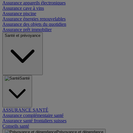
Assurance appareils électroniques
Assurance cave à vins
Assurance piscine
Assurance énergies renouvelables
Assurance des objets du quotidien
Assurance prêt immobilier
Santé et prévoyance
Santé
ASSURANCE SANTÉ
Assurance complémentaire santé
Assurance santé frontaliers suisses
Conseils santé
Prévoyance et dépendance