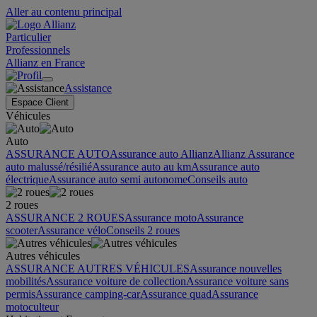
Aller au contenu principal
Particulier
Professionnels
Allianz en France
Assistance
Espace Client
Véhicules
Auto
ASSURANCE AUTO
Assurance auto Allianz
Allianz Assurance
auto malussé/résilié
Assurance auto au km
Assurance auto
électrique
Assurance auto semi autonome
Conseils auto
2 roues
ASSURANCE 2 ROUES
Assurance moto
Assurance
scooter
Assurance vélo
Conseils 2 roues
Autres véhicules
ASSURANCE AUTRES VÉHICULES
Assurance nouvelles
mobilités
Assurance voiture de collection
Assurance voiture sans
permis
Assurance camping-car
Assurance quad
Assurance
motoculteur