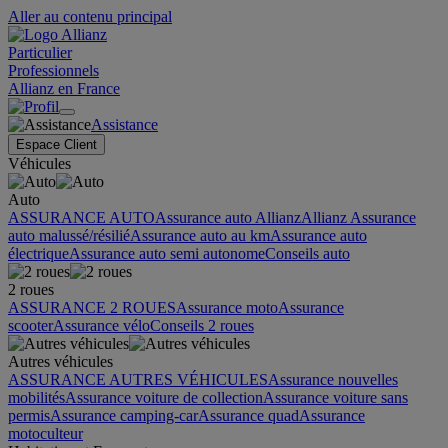
Aller au contenu principal
Particulier
Professionnels
Allianz en France
Assistance
Espace Client
Véhicules
Auto
ASSURANCE AUTO
Assurance auto Allianz
Allianz Assurance
auto malussé/résilié
Assurance auto au km
Assurance auto
électrique
Assurance auto semi autonome
Conseils auto
2 roues
ASSURANCE 2 ROUES
Assurance moto
Assurance
scooter
Assurance vélo
Conseils 2 roues
Autres véhicules
ASSURANCE AUTRES VÉHICULES
Assurance nouvelles
mobilités
Assurance voiture de collection
Assurance voiture sans
permis
Assurance camping-car
Assurance quad
Assurance
motoculteur