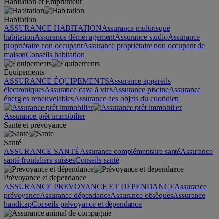
Habitation et Emprunteur
Habitation
ASSURANCE HABITATION
Assurance multirisque
habitation
Assurance déménagement
Assurance studio
Assurance
propriétaire non occupant
Assurance propriétaire non occupant de
maison
Conseils habitation
Équipements
ASSURANCE ÉQUIPEMENTS
Assurance appareils
électroniques
Assurance cave à vins
Assurance piscine
Assurance
énergies renouvelables
Assurance des objets du quotidien
Assurance prêt immobilier
Santé et prévoyance
Santé
ASSURANCE SANTÉ
Assurance complémentaire santé
Assurance
santé frontaliers suisses
Conseils santé
Prévoyance et dépendance
ASSURANCE PRÉVOYANCE ET DÉPENDANCE
Assurance
prévoyance
Assurance dépendance
Assurance obsèques
Assurance
handicap
Conseils prévoyance et dépendance