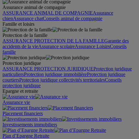
Assurance animal de compagnie
ASSURANCE ANIMAL DE COMPAGNIE
Assurance
chien
Assurance chat
Conseils animal de compagnie
Famille et loisirs
Protection de la famille
ASSURANCE PROTECTION DE LA FAMILLE
Garantie des
accidents de la vie
Assurance scolaire
Assurance Loisirs
Conseils
famille
Protection juridique
ASSURANCE PROTECTION JURIDIQUE
Protection juridique
particuliers
Protection juridique immobilière
Protection juridique
courtiers
Protection juridique collectivités territoriales
Conseils
protection juridique
Epargne et retraite
Assurance vie
Placement financiers
Investissements immobiliers
Plan d’Epargne Retraite