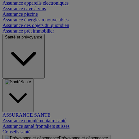
Assurance appareils électroniques
Assurance cave à vins
Assurance piscine
Assurance énergies renouvelables
Assurance des objets du quotidien
Assurance prêt immobilier
Santé et prévoyance
Santé
ASSURANCE SANTÉ
Assurance complémentaire santé
Assurance santé frontaliers suisses
Conseils santé
Prévoyance et dépendance