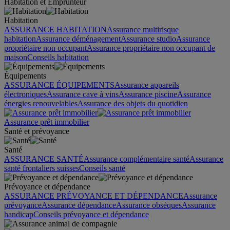
Habitation et Emprunteur
Habitation
ASSURANCE HABITATION
Assurance multirisque
habitation
Assurance déménagement
Assurance studio
Assurance
propriétaire non occupant
Assurance propriétaire non occupant de
maison
Conseils habitation
Équipements
ASSURANCE ÉQUIPEMENTS
Assurance appareils
électroniques
Assurance cave à vins
Assurance piscine
Assurance
énergies renouvelables
Assurance des objets du quotidien
Assurance prêt immobilier
Santé et prévoyance
Santé
ASSURANCE SANTÉ
Assurance complémentaire santé
Assurance
santé frontaliers suisses
Conseils santé
Prévoyance et dépendance
ASSURANCE PRÉVOYANCE ET DÉPENDANCE
Assurance
prévoyance
Assurance dépendance
Assurance obsèques
Assurance
handicap
Conseils prévoyance et dépendance