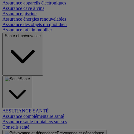
Assurance appareils électroniques
Assurance cave à vins
Assurance piscine
Assurance énergies renouvelables
Assurance des objets du quotidien
Assurance prêt immobilier
Santé et prévoyance
Santé
ASSURANCE SANTÉ
Assurance complémentaire santé
Assurance santé frontaliers suisses
Conseils santé
Prévoyance et dépendance