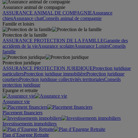
Assurance animal de compagnie
ASSURANCE ANIMAL DE COMPAGNIE
Assurance
chien
Assurance chat
Conseils animal de compagnie
Famille et loisirs
Protection de la famille
ASSURANCE PROTECTION DE LA FAMILLE
Garantie des
accidents de la vie
Assurance scolaire
Assurance Loisirs
Conseils
famille
Protection juridique
ASSURANCE PROTECTION JURIDIQUE
Protection juridique
particuliers
Protection juridique immobilière
Protection juridique
courtiers
Protection juridique collectivités territoriales
Conseils
protection juridique
Epargne et retraite
Assurance vie
Placement financiers
Investissements immobiliers
Plan d’Epargne Retraite