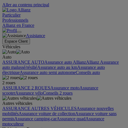
Aller au contenu principal
Particulier
Professionnels
Allianz en France
Assistance
Espace Client
Véhicules
Auto
ASSURANCE AUTO
Assurance auto Allianz
Allianz Assurance
auto malussé/résilié
Assurance auto au km
Assurance auto
électrique
Assurance auto semi autonome
Conseils auto
2 roues
ASSURANCE 2 ROUES
Assurance moto
Assurance
scooter
Assurance vélo
Conseils 2 roues
Autres véhicules
ASSURANCE AUTRES VÉHICULES
Assurance nouvelles
mobilités
Assurance voiture de collection
Assurance voiture sans
permis
Assurance camping-car
Assurance quad
Assurance
motoculteur